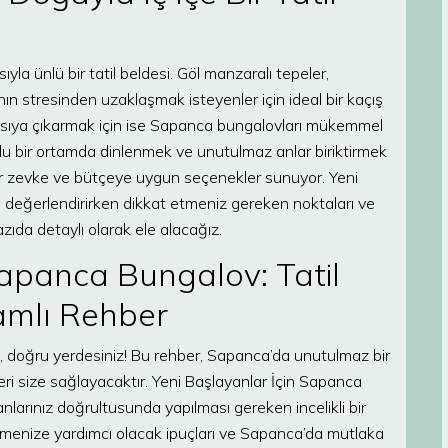
la ünlü bir tatil beldesi. Göl manzaralı tepeler,
ın stresinden uzaklaşmak isteyenler için ideal bir kaçış
asıya çıkarmak için ise Sapanca bungalovları mükemmel
lu bir ortamda dinlenmek ve unutulmaz anlar biriktirmek
 her zevke ve bütçeye uygun seçenekler sunuyor. Yeni
 değerlendirirken dikkat etmeniz gereken noktaları ve
ıda detaylı olarak ele alacağız.
Sapanca Bungalov: Tatil
amlı Rehber
 doğru yerdesiniz! Bu rehber, Sapanca’da unutulmaz bir
leri size sağlayacaktır. Yeni Başlayanlar İçin Sapanca
lanlarınız doğrultusunda yapılması gereken incelikli bir
çmenize yardımcı olacak ipuçları ve Sapanca’da mutlaka