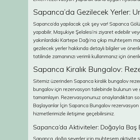
Sapanca’da Gezilecek Yerler: Un
Sapanca’da yapılacak çok şey var! Sapanca Gölü’n
yapabilir, Maşukiye Şelalesi’ni ziyaret edebilir ve
yakınlardaki Kartepe Dağı’na çıkıp muhteşem manz
gezilecek yerler hakkında detaylı bilgiler ve öneri
tatilinde zamanınızı verimli kullanmanız için önerile
Sapanca Kiralık Bungalov: Rez
Sitemiz üzerinden Sapanca kiralık bungalov rezer
bungalov için rezervasyon talebinde bulunun ve
tamamlayın. Rezervasyonunuz onaylandıktan sonra,
Başlayanlar İçin Sapanca Bungalov rezervasyon s
hizmetlerimizle iletişime geçebilirsiniz.
Sapanca’da Aktiviteler: Doğayla Baş
Sapanca, doğa severler için muhteşem aktivite se