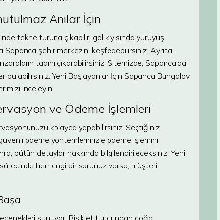
utulmaz Anılar İçin
de tekne turuna çıkabilir, göl kıyısında yürüyüş
ya Sapanca şehir merkezini keşfedebilirsiniz. Ayrıca,
araların tadını çıkarabilirsiniz. Sitemizde, Sapanca’da
ler bulabilirsiniz. Yeni Başlayanlar İçin Sapanca Bungalov
rimizi inceleyin.
ervasyon ve Ödeme İşlemleri
vasyonunuzu kolayca yapabilirsiniz. Seçtiğiniz
 güvenli ödeme yöntemlerimizle ödeme işlemini
 bütün detaylar hakkında bilgilendirileceksiniz. Yeni
ürecinde herhangi bir sorunuz varsa, müşteri
 Başa
çenekleri sunuyor. Bisiklet turlarından doğa