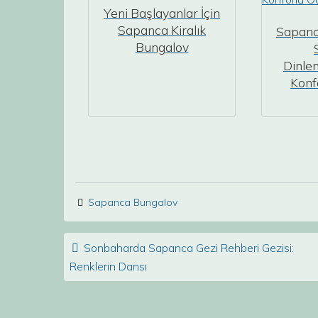
Yeni Başlayanlar İçin
Sapanca Kiralık
Sapanc
Bungalov
Dinlen
Konf
Sapanca Bungalov
Post navigation
Sonbaharda Sapanca Gezi Rehberi Gezisi:
Renklerin Dansı