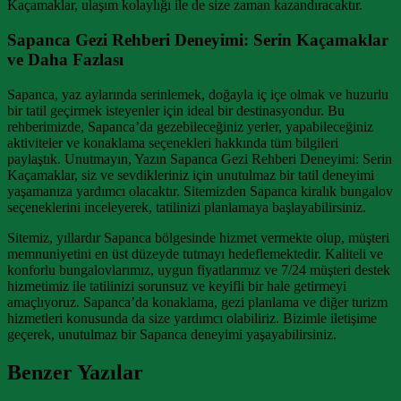
Kaçamaklar, ulaşım kolaylığı ile de size zaman kazandıracaktır.
Sapanca Gezi Rehberi Deneyimi: Serin Kaçamaklar
ve Daha Fazlası
Sapanca, yaz aylarında serinlemek, doğayla iç içe olmak ve huzurlu
bir tatil geçirmek isteyenler için ideal bir destinasyondur. Bu
rehberimizde, Sapanca’da gezebileceğiniz yerler, yapabileceğiniz
aktiviteler ve konaklama seçenekleri hakkında tüm bilgileri
paylaştık. Unutmayın, Yazın Sapanca Gezi Rehberi Deneyimi: Serin
Kaçamaklar, siz ve sevdikleriniz için unutulmaz bir tatil deneyimi
yaşamanıza yardımcı olacaktır. Sitemizden Sapanca kiralık bungalov
seçeneklerini inceleyerek, tatilinizi planlamaya başlayabilirsiniz.
Sitemiz, yıllardır Sapanca bölgesinde hizmet vermekte olup, müşteri
memnuniyetini en üst düzeyde tutmayı hedeflemektedir. Kaliteli ve
konforlu bungalovlarımız, uygun fiyatlarımız ve 7/24 müşteri destek
hizmetimiz ile tatilinizi sorunsuz ve keyifli bir hale getirmeyi
amaçlıyoruz. Sapanca’da konaklama, gezi planlama ve diğer turizm
hizmetleri konusunda da size yardımcı olabiliriz. Bizimle iletişime
geçerek, unutulmaz bir Sapanca deneyimi yaşayabilirsiniz.
Benzer Yazılar