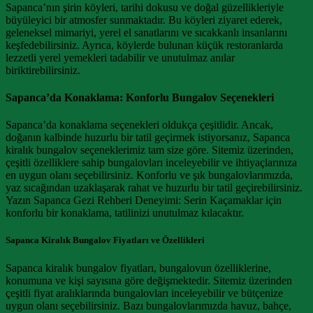
Sapanca’nın şirin köyleri, tarihi dokusu ve doğal güzellikleriyle
büyüleyici bir atmosfer sunmaktadır. Bu köyleri ziyaret ederek,
geleneksel mimariyi, yerel el sanatlarını ve sıcakkanlı insanlarını
keşfedebilirsiniz. Ayrıca, köylerde bulunan küçük restoranlarda
lezzetli yerel yemekleri tadabilir ve unutulmaz anılar
biriktirebilirsiniz.
Sapanca’da Konaklama: Konforlu Bungalov Seçenekleri
Sapanca’da konaklama seçenekleri oldukça çeşitlidir. Ancak,
doğanın kalbinde huzurlu bir tatil geçirmek istiyorsanız, Sapanca
kiralık bungalov seçeneklerimiz tam size göre. Sitemiz üzerinden,
çeşitli özelliklere sahip bungalovları inceleyebilir ve ihtiyaçlarınıza
en uygun olanı seçebilirsiniz. Konforlu ve şık bungalovlarımızda,
yaz sıcağından uzaklaşarak rahat ve huzurlu bir tatil geçirebilirsiniz.
Yazın Sapanca Gezi Rehberi Deneyimi: Serin Kaçamaklar için
konforlu bir konaklama, tatilinizi unutulmaz kılacaktır.
Sapanca Kiralık Bungalov Fiyatları ve Özellikleri
Sapanca kiralık bungalov fiyatları, bungalovun özelliklerine,
konumuna ve kişi sayısına göre değişmektedir. Sitemiz üzerinden
çeşitli fiyat aralıklarında bungalovları inceleyebilir ve bütçenize
uygun olanı seçebilirsiniz. Bazı bungalovlarımızda havuz, bahçe,