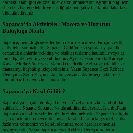
barbekü alanı gibi ek özellikler de bulunmaktadır. Ayrıntılı bilgi için
sitemizi ziyaret edebilir ve istediğiniz bungalov hakkında daha fazla
bilgi alabilirsiniz.
Sapanca’da Aktiviteler: Macera ve Huzurun
Buluştuğu Nokta
Sapanca, hem doğa severler hem de macera arayanlar için çeşitli
aktiviteler sunmaktadır. Sapanca Gölü’nde su sporları yapabilir,
ormanlık alanlarda trekking ve bisiklet turlarına katılabilir veya at
biniciliği deneyimi yaşayabilirsiniz. Ayrıca, yakınlardaki Kartepe
Kayak Merkezi’nde yaz aylarında teleferik ile zirveye çıkabilir ve
manzarayı kuşbakışı izleyebilirsiniz. Yazın Sapanca Gezi Rehberi
Deneyimi: Serin Kaçamaklar, bu zengin aktivite seçenekleriyle
unutulmaz bir deneyim sunacaktır.
Sapanca’ya Nasıl Gidilir?
Sapanca’ya ulaşım oldukça kolaydır. Özel aracınızla İstanbul’dan
yaklaşık 1.5 saatte Sapanca’ya ulaşabilirsiniz. Ayrıca, İstanbul’dan
Sapanca’ya otobüs seferleri de düzenlenmektedir. Sapanca’da toplu
taşıma imkanı da mevcuttur, ancak kiralık bir araçla gezmek, daha
fazla yer görmenizi ve kendi planınıza göre hareket etmenizi
sağlayacaktır. Yazın Sapanca Gezi Rehberi Deneyimi: Serin