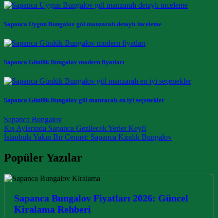
Sapanca Uygun Bungalov göl manzaralı detaylı inceleme
Sapanca Günlük Bungalov modern fiyatları
Sapanca Günlük Bungalov göl manzaralı en iyi seçenekler
Sapanca Bungalov
Post navigation
Kış Aylarında Sapanca Gezilecek Yerler Keyfi
İstanbula Yakın Bir Cennet: Sapanca Kiralık Bungalov
Popüler Yazılar
Sapanca Bungalov Fiyatları 2026: Güncel
Kiralama Rehberi