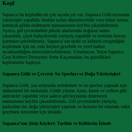
Keşif
Sapanca’da keşfedilecek çok sayıda yer var. Sapanca Gölü kıyısında
yürüyüşler yapabilir, bisiklet turları düzenleyebilir veya tekne turuna
katılarak gölün muhteşem manzarasının keyfini çıkarabilirsiniz.
Ayrıca, göl çevresindeki piknik alanlarında doğanın tadını
çıkarabilir, çiçek bahçelerinde yürüyüş yapabilir ve tertemiz havayı
içlerinize çekebilirsiniz. Sapanca’nın tarihi ve kültürel zenginliğini
keşfetmek için ise, eski köyleri gezebilir ve yerel halkın
sıcakkanlılığını deneyimleyebilirsiniz. Unutmayın, Yazın Sapanca
Gezi Rehberi Deneyimi: Serin Kaçamaklar, bu güzellikleri
keşfetmekle başlıyor.
Sapanca Gölü ve Çevresi: Su Sporları ve Doğa Yürüyüşleri
Sapanca Gölü, yaz aylarında serinlemek ve su sporları yapmak için
mükemmel bir mekandır. Gölde yüzme, kano, kürek ve yelken gibi
aktiviteler yapabilir veya sadece göl kıyısında dinlenerek
manzaranın keyfini çıkarabilirsiniz. Göl çevresindeki yürüyüş
parkurları ise, doğa yürüyüşleri yapmak ve huzurlu bir ortamda vakit
geçirmek isteyenler için idealdir.
Sapanca’nın Şirin Köyleri: Tarihin ve Kültürün İzinde