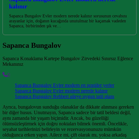
kalınır
Sapanca Bungalov Evler modern nerede kalınır sorusunun cevabını
arayanlar için, doğanın kucağında unutulmaz bir kaçamak vadeden
Sapanca, birbirinden şık ve…
Sapanca Bungalov
Sapanca Konaklama Kartepe Bungalov Zirvedeki Sınırsız Eğlence
Mekanınız
0
Sapanca Bungalov Evler modern en popüler yerler
Sapanca Bungalov Evler modern nerede kalınır
Sapanca Bungalov Rehberi aileye uygun tatil planı
Ayrıca, bungalovun sunduğu olanaklar da dikkate alınması gereken
bir diğer husus. Unutmayın, Sapanca sadece bir tatil beldesi değil,
aynı zamanda bir yaşam biçimidir. Ancak, bu güzelliği
ölümsüzleştirmek için doğru noktaları bilmek önemli. Öncelikle,
seyahat tarihlerinizi belirleyin ve rezervasyonunuzu mümkün
olduğunca erken yapın. Ailece mi, çift olarak mı, yoksa arkadaş