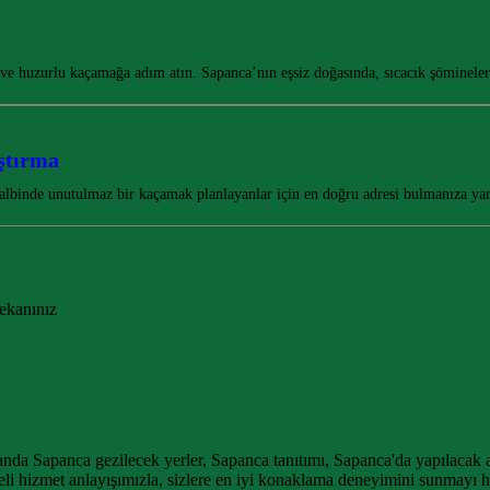
 ve huzurlu kaçamağa adım atın. Sapanca’nın eşsiz doğasında, sıcacık şöminel
ştırma
albinde unutulmaz bir kaçamak planlayanlar için en doğru adresi bulmanıza y
ekanınız
a Sapanca gezilecek yerler, Sapanca tanıtımı, Sapanca'da yapılacak aktiv
eli hizmet anlayışımızla, sizlere en iyi konaklama deneyimini sunmayı