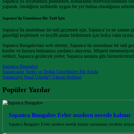
Sapanca’ya seyahatinizi planlarken, konaklama rezervasyonunuzu önc
yaparak, istediğiniz tarihlerde uygun bir yer bulma olasılığınızı artırabi
Sapanca’da Unutulmaz Bir Tatil İçin
Sapanca’da unutulmaz bir tatil geçirmek için, Sapanca’ya ne zaman g
güzelliği keşfetmek ve keyifli anılar biriktirmek için bolca vakit ayırın
Sapanca Bungalovları web sitemiz, Sapanca’da unutulmaz bir tatil ge
konfor ve huzuru bulmanıza yardımcı oluyoruz. Müşteri memnuniyetini 
rehberi, Sapanca gezilecek yerler, Sapanca tanıtımı gibi hizmetlerimizl
Sapanca Bungalov
Post navigation
Sapancanin Tarihi ve Doğal Güzellikleri Bir Arada
Sapancaye Nasıl Ulaşılır? Ulaşım Rehberi
Popüler Yazılar
Sapanca Bungalov Evler modern nerede kalınır
Sapanca Bungalov Evler modern nerede kalınır sorusunun cevabını arayan