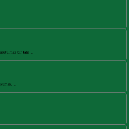
unutulmaz bir tatil…
p okumak,…
…