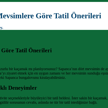
vsimlere Göre Tatil Önerileri
y.
Göre Tatil Önerileri
urlu bir kaçamak mı planlıyorsunuz? Sapanca’nın dört mevsimin de ayrı 
’yı ziyaret etmek için en uygun zamanı ve her mevsimin sunduğu eşsiz d
zdeki Sapanca bungalovunu kiralayabilirsiniz.
klı Deneyimler
vite seçenekleriyle büyüleyici bir tatil beldesi. İster sakin bir kaçamak,
dilir sorusunun cevabı, aslında ne tür bir tatil istediğinize bağlı.