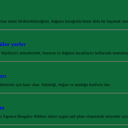
tulmaz anılar biriktirebileceğiniz, doğanın kucağında huzur dolu bir kaçamak s
ler yerler
büyüleyici atmosferinde, huzurun ve doğanın kucaklayıcı kollarında unutulma
arı
 deneyimi için hazır olun. Sakinliği, doğası ve sunduğu konforla öne…
nı
iz Sapanca Bungalov Rehberi aileye uygun tatil planı oluşturmak isteyenler iç