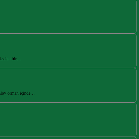
ükselen bir…
galov orman içinde…