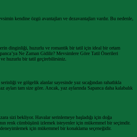
vsimin kendine özgü avantajları ve dezavantajları vardır. Bu nedenle,
in dinginliği, huzurlu ve romantik bir tatil için ideal bir ortam
Sapanca’ya Ne Zaman Gidilir? Mevsimlere Göre Tatil Önerileri
huzurlu bir tatil geçirebilirsiniz.
erinliği ve gölgelik alanlar sayesinde yaz sıcağından rahatlıkla
az ayları tam size göre. Ancak, yaz aylarında Sapanca daha kalabalık
zara sizi bekliyor. Havalar serinlemeye başladığı için doğa
ğanın renk cümbüşünü izlemek isteyenler için mükemmel bir seçimdir.
ndan deneyimlemek için mükemmel bir konaklama seçeneğidir.