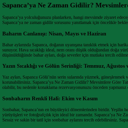
Sapanca’ya Ne Zaman Gidilir? Mevsimlere
Sapanca’ya yolculuğunuzu planlarken, hangi mevsimde ziyaret edeceğini
Sapanca’ya ne zaman gidilir sorusunu yanıtlamak için öncelikle beklent
Baharın Canlanışı: Nisan, Mayıs ve Haziran
Bahar aylarında Sapanca, doğanın uyanışına tanıklık etmek için harika bi
sunuyor. Hava sıcaklığı ideal, nem oranı düşük olduğundan doğa yürüy
düşünüldüğünde bahar ayları, doğa severler için mutlaka tercih edilmel
Yazın Sıcaklığı ve Gölün Serinliği: Temmuz, Ağustos 
Yaz ayları, Sapanca Gölü’nün serin sularında yüzmek, güneşlenmek ve s
korunabilirsiniz. Sapanca’ya Ne Zaman Gidilir? Mevsimlere Göre Tatil
olabilir, bu nedenle konaklama rezervasyonunuzu önceden yapmanız ö
Sonbaharın Renkli Hali: Ekim ve Kasım
Sonbahar, Sapanca’nın en büyüleyici dönemlerinden biridir. Yeşilin her
yürüyüşleri ve fotoğrafçılık için ideal bir zamandır. Sapanca’ya Ne 
Sessiz ve sakin bir tatil için sonbahar aylarını tercih edebilirsiniz