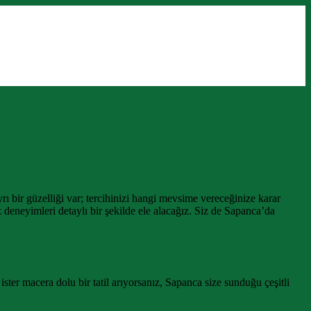
bir güzelliği var; tercihinizi hangi mevsime vereceğinize karar
eneyimleri detaylı bir şekilde ele alacağız. Siz de Sapanca’da
 ister macera dolu bir tatil arıyorsanız, Sapanca size sunduğu çeşitli