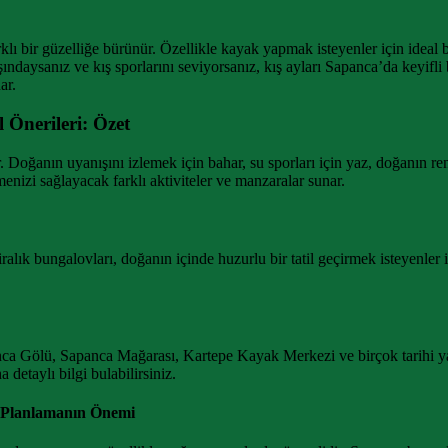
klı bir güzelliğe bürünür. Özellikle kayak yapmak isteyenler için ideal 
aysanız ve kış sporlarını seviyorsanız, kış ayları Sapanca’da keyifli bir
ar.
 Önerileri: Özet
. Doğanın uyanışını izlemek için bahar, su sporları için yaz, doğanın re
enizi sağlayacak farklı aktiviteler ve manzaralar sunar.
k bungalovları, doğanın içinde huzurlu bir tatil geçirmek isteyenler iç
apanca Gölü, Sapanca Mağarası, Kartepe Kayak Merkezi ve birçok tarihi y
etaylı bilgi bulabilirsiniz.
: Planlamanın Önemi