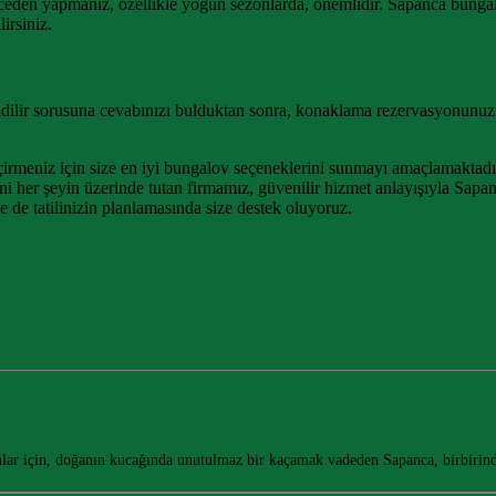
eden yapmanız, özellikle yoğun sezonlarda, önemlidir. Sapanca bungalo
lirsiniz.
idilir sorusuna cevabınızı bulduktan sonra, konaklama rezervasyonunuz
.
çirmeniz için size en iyi bungalov seçeneklerini sunmayı amaçlamaktad
her şeyin üzerinde tutan firmamız, güvenilir hizmet anlayışıyla Sapan
e de tatilinizin planlamasında size destek oluyoruz.
lar için, doğanın kucağında unutulmaz bir kaçamak vadeden Sapanca, birbiri