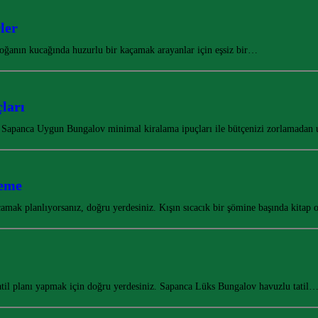
ler
 doğanın kucağında huzurlu bir kaçamak arayanlar için eşsiz bir…
ları
, Sapanca Uygun Bungalov minimal kiralama ipuçları ile bütçenizi zorlamadan 
leme
çamak planlıyorsanız, doğru yerdesiniz. Kışın sıcacık bir şömine başında kita
tatil planı yapmak için doğru yerdesiniz. Sapanca Lüks Bungalov havuzlu tatil