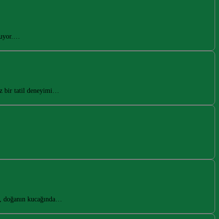
unuyor.…
z bir tatil deneyimi…
in, doğanın kucağında…