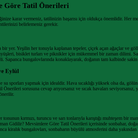
 Göre Tatil Önerileri
ze karar vermeniz, tatilinizin başarısı için oldukça önemlidir. Her me
ilerinizi belirlemeniz gerekir.
r yer. Yeşilin her tonuyla kaplanan tepeler, çiçek açan ağaçlar ve göller
üşleri, bisiklet turları ve piknikler için mükemmel bir zaman dilimi. 
i. Sapanca bungalovlarında konaklayarak, doğanın tam kalbinde sakin ve 
ve Eylül
u sporları yapmak için idealdir. Hava sıcaklığı yüksek olsa da, gölün s
 Önerileri sorusuna cevap arıyorsanız ve sıcak havaları seviyorsanız, y
nerilir.
 tonunun kırmızı, turuncu ve sarı tonlarıyla karıştığı muhteşem bir man
Zaman Gidilir? Mevsimlere Göre Tatil Önerileri içerisinde sonbahar, do
. Sapanca kiralık bungalovları, sonbaharın büyülü atmosferini daha yakı