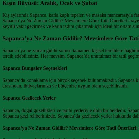
Kışın Büyüsü: Aralık, Ocak ve Şubat
Kış aylarında Sapanca, karla kaplı tepeleri ve masalsı manzarasıyla far
Sapanca’ya Ne Zaman Gidilir? Mevsimlere Göre Tatil Önerileri arayışınd
keyifli vakit geçirmek ve karın tadını çıkarmak için ideal bir ortam sun
Sapanca’ya Ne Zaman Gidilir? Mevsimlere Göre Tatil
Sapanca’ya ne zaman gidilir sorusu tamamen kişisel tercihlere bağlıdır
tercih edebilirsiniz. Her mevsim, Sapanca’da unutulmaz bir tatil geçirm
Sapanca Bungalov Seçenekleri
Sapanca’da konaklama için birçok seçenek bulunmaktadır. Sapanca kiralı
arasından, ihtiyaçlarınıza ve bütçenize uygun olanı seçebilirsiniz.
Sapanca Gezilecek Yerler
Sapanca, doğal güzellikleri ve tarihi yerleriyle dolu bir beldedir. S
Sapanca gezi rehberimizde, Sapanca’da gezilecek yerler hakkında daha d
Sapanca’ya Ne Zaman Gidilir? Mevsimlere Göre Tatil Önerileri