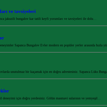
arı ve tavsiyeleri
a jakuzili bungalov kar tatili keyfi yorumları ve tavsiyeleri ile dolu…
er
neyimler Sapanca Bungalov Evler modern en popüler yerler arasında hızla y
i
lovlarda unutulmaz bir kaçamak için en doğru adrestesiniz. Sapanca Lüks Bun
ekler
tatil deneyimi için doğru yerdesiniz. Gölün masmavi sularının ve yemyeşil…