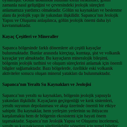
zamanla nasıl geliştiğini ve çevresindeki jeolojik süreçleri
anlamamıza yardımcı olmaktadır. Gölün su kaynakları ve beslenme
alanı da jeolojik yapı ile yakından ilişkilidir. Sapanca’nın Jeolojik
Yapısı ve Oluşumu anlaşılınca, gölün jeolojik önemi daha iyi
kavranmaktadır.
Kayaç Çeşitleri ve Mineraller
Sapanca bölgesinde farklı dönemlere ait çeşitli kayaçlar
bulunmaktadır. Bunlar arasında kireçtaşı, kumtaşı, şist ve volkanik
kayaçlar yer almaktadır. Bu kayaçların mineralojik bileşimi,
bölgenin jeolojik tarihini ve oluşum süreçlerini anlamak için önemli
bilgiler sağlamaktadır. Bazı bölgelerde, özellikle eski volkanik
aktiviteler sonucu oluşan mineral yatakları da bulunmaktadır.
Sapanca’nın Yeraltı Su Kaynakları ve Jeolojisi
Sapanca’nın yeraltı su kaynakları, bölgenin jeolojik yapısıyla
yakından ilişkilidir. Kayaçların geçirgenliği ve kırık sistemleri,
yeraltı suyunun depolanması ve akışı üzerinde önemli bir etkiye
sahiptir. Bu kaynaklar, hem yerleşim yerlerinin su ihtiyacını
karşılamakta hem de bölgenin ekosistemi için hayati önem
taşımaktadır. Sapanca’nın Jeolojik Yapısı ve Oluşumu incelemesi,
yeraltı su kaynaklarının sürdürülebilir yönetimi için temel bilgiler