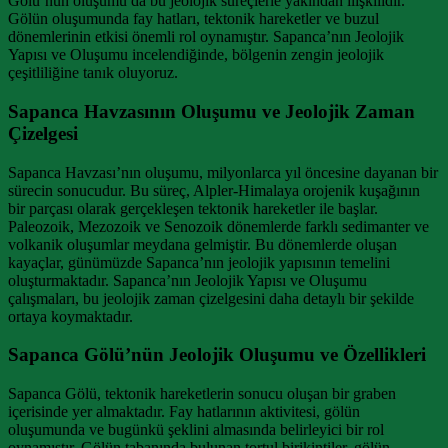
Gölü’nün oluşumu da bu jeolojik süreçlerle yakından ilişkilidir.
Gölün oluşumunda fay hatları, tektonik hareketler ve buzul
dönemlerinin etkisi önemli rol oynamıştır. Sapanca’nın Jeolojik
Yapısı ve Oluşumu incelendiğinde, bölgenin zengin jeolojik
çeşitliliğine tanık oluyoruz.
Sapanca Havzasının Oluşumu ve Jeolojik Zaman
Çizelgesi
Sapanca Havzası’nın oluşumu, milyonlarca yıl öncesine dayanan bir
sürecin sonucudur. Bu süreç, Alpler-Himalaya orojenik kuşağının
bir parçası olarak gerçekleşen tektonik hareketler ile başlar.
Paleozoik, Mezozoik ve Senozoik dönemlerde farklı sedimanter ve
volkanik oluşumlar meydana gelmiştir. Bu dönemlerde oluşan
kayaçlar, günümüzde Sapanca’nın jeolojik yapısının temelini
oluşturmaktadır. Sapanca’nın Jeolojik Yapısı ve Oluşumu
çalışmaları, bu jeolojik zaman çizelgesini daha detaylı bir şekilde
ortaya koymaktadır.
Sapanca Gölü’nün Jeolojik Oluşumu ve Özellikleri
Sapanca Gölü, tektonik hareketlerin sonucu oluşan bir graben
içerisinde yer almaktadır. Fay hatlarının aktivitesi, gölün
oluşumunda ve bugünkü şeklini almasında belirleyici bir rol
oynamıştır. Gölün tabanında bulunan tortul birikintiler, gölün