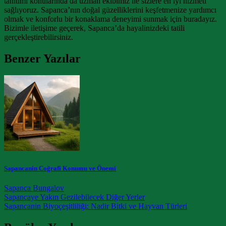
tanıtımı konularında da uzman ekibimiz ile sizlere en iyi hizmeti
sağlıyoruz. Sapanca’nın doğal güzelliklerini keşfetmenize yardımcı
olmak ve konforlu bir konaklama deneyimi sunmak için buradayız.
Bizimle iletişime geçerek, Sapanca’da hayalinizdeki tatili
gerçekleştirebilirsiniz.
Benzer Yazılar
Sapancanin Coğrafi Konumu ve Önemi
Sapanca Bungalov
Post navigation
Sapancaye Yakın Gezilebilecek Diğer Yerler
Sapancanin Biyoçeşitliliği: Nadir Bitki ve Hayvan Türleri