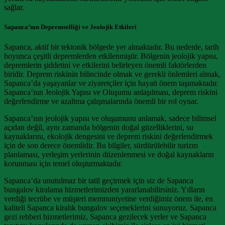
sağlar.
Sapanca’nın Depremselliği ve Jeolojik Etkileri
Sapanca, aktif bir tektonik bölgede yer almaktadır. Bu nedenle, tarih
boyunca çeşitli depremlerden etkilenmiştir. Bölgenin jeolojik yapısı,
depremlerin şiddetini ve etkilerini belirleyen önemli faktörlerden
biridir. Deprem riskinin bilincinde olmak ve gerekli önlemleri almak,
Sapanca’da yaşayanlar ve ziyaretçiler için hayati önem taşımaktadır.
Sapanca’nın Jeolojik Yapısı ve Oluşumu anlaşılması, deprem riskini
değerlendirme ve azaltma çalışmalarında önemli bir rol oynar.
Sapanca’nın jeolojik yapısı ve oluşumunu anlamak, sadece bilimsel
açıdan değil, aynı zamanda bölgenin doğal güzelliklerini, su
kaynaklarını, ekolojik dengesini ve deprem riskini değerlendirmek
için de son derece önemlidir. Bu bilgiler, sürdürülebilir turizm
planlaması, yerleşim yerlerinin düzenlenmesi ve doğal kaynakların
korunması için temel oluşturmaktadır.
Sapanca’da unutulmaz bir tatil geçirmek için siz de Sapanca
bungalov kiralama hizmetlerimizden yararlanabilirsiniz. Yılların
verdiği tecrübe ve müşteri memnuniyetine verdiğimiz önem ile, en
kaliteli Sapanca kiralık bungalov seçeneklerini sunuyoruz. Sapanca
gezi rehberi hizmetlerimiz, Sapanca gezilecek yerler ve Sapanca