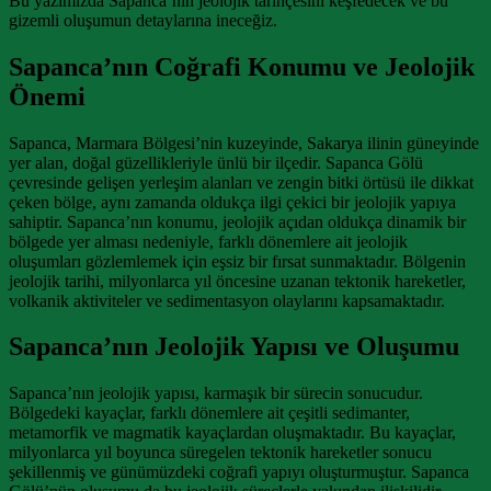
Bu yazımızda Sapanca’nın jeolojik tarihçesini keşfedecek ve bu
gizemli oluşumun detaylarına ineceğiz.
Sapanca’nın Coğrafi Konumu ve Jeolojik
Önemi
Sapanca, Marmara Bölgesi’nin kuzeyinde, Sakarya ilinin güneyinde
yer alan, doğal güzellikleriyle ünlü bir ilçedir. Sapanca Gölü
çevresinde gelişen yerleşim alanları ve zengin bitki örtüsü ile dikkat
çeken bölge, aynı zamanda oldukça ilgi çekici bir jeolojik yapıya
sahiptir. Sapanca’nın konumu, jeolojik açıdan oldukça dinamik bir
bölgede yer alması nedeniyle, farklı dönemlere ait jeolojik
oluşumları gözlemlemek için eşsiz bir fırsat sunmaktadır. Bölgenin
jeolojik tarihi, milyonlarca yıl öncesine uzanan tektonik hareketler,
volkanik aktiviteler ve sedimentasyon olaylarını kapsamaktadır.
Sapanca’nın Jeolojik Yapısı ve Oluşumu
Sapanca’nın jeolojik yapısı, karmaşık bir sürecin sonucudur.
Bölgedeki kayaçlar, farklı dönemlere ait çeşitli sedimanter,
metamorfik ve magmatik kayaçlardan oluşmaktadır. Bu kayaçlar,
milyonlarca yıl boyunca süregelen tektonik hareketler sonucu
şekillenmiş ve günümüzdeki coğrafi yapıyı oluşturmuştur. Sapanca