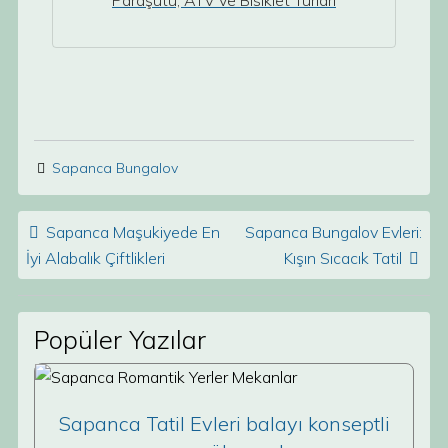
Paraşütü, ATV ve Bisiklet Turları
Sapanca Bungalov
Post navigation
Sapanca Maşukiyede En
Sapanca Bungalov Evleri:
İyi Alabalık Çiftlikleri
Kışın Sıcacık Tatil
Popüler Yazılar
Sapanca Tatil Evleri balayı konseptli