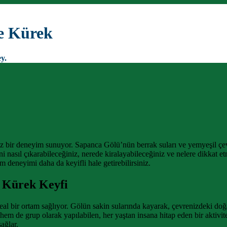
e Kürek
y.
ir deneyim sunuyor. Sapanca Gölü’nün berrak suları ve yemyeşil çevres
sıl çıkarabileceğiniz, nerede kiralayabileceğiniz ve nelere dikkat etm
deneyimi daha da keyifli hale getirebilirsiniz.
 Kürek Keyfi
 bir ortam sağlıyor. Gölün sakin sularında kayarak, çevrenizdeki doğal g
 hem de grup olarak yapılabilen, her yaştan insana hitap eden bir aktivite
ağlar.