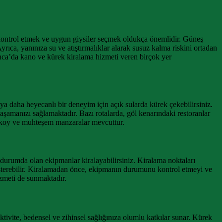
kontrol etmek ve uygun giysiler seçmek oldukça önemlidir. Güneş
ıca, yanınıza su ve atıştırmalıklar alarak susuz kalma riskini ortadan
panca’da kano ve kürek kiralama hizmeti veren birçok yer
ya daha heyecanlı bir deneyim için açık sularda kürek çekebilirsiniz.
aşamanızı sağlamaktadır. Bazı rotalarda, göl kenarındaki restoranlar
li koy ve muhteşem manzaralar mevcuttur.
durumda olan ekipmanlar kiralayabilirsiniz. Kiralama noktaları
gösterebilir. Kiralamadan önce, ekipmanın durumunu kontrol etmeyi ve
zmeti de sunmaktadır.
ivite, bedensel ve zihinsel sağlığınıza olumlu katkılar sunar. Kürek