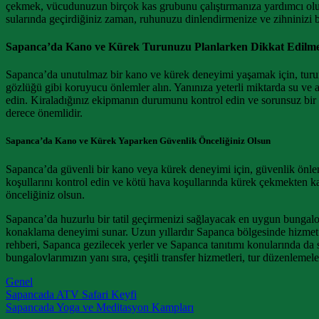
çekmek, vücudunuzun birçok kas grubunu çalıştırmanıza yardımcı olur
sularında geçirdiğiniz zaman, ruhunuzu dinlendirmenize ve zihninizi
Sapanca’da Kano ve Kürek Turunuzu Planlarken Dikkat Edilme
Sapanca’da unutulmaz bir kano ve kürek deneyimi yaşamak için, turunu
gözlüğü gibi koruyucu önlemler alın. Yanınıza yeterli miktarda su ve a
edin. Kiraladığınız ekipmanın durumunu kontrol edin ve sorunsuz bir 
derece önemlidir.
Sapanca’da Kano ve Kürek Yaparken Güvenlik Önceliğiniz Olsun
Sapanca’da güvenli bir kano veya kürek deneyimi için, güvenlik önlem
koşullarını kontrol edin ve kötü hava koşullarında kürek çekmekten k
önceliğiniz olsun.
Sapanca’da huzurlu bir tatil geçirmenizi sağlayacak en uygun bungalov
konaklama deneyimi sunar. Uzun yıllardır Sapanca bölgesinde hizmet 
rehberi, Sapanca gezilecek yerler ve Sapanca tanıtımı konularında da 
bungalovlarımızın yanı sıra, çeşitli transfer hizmetleri, tur düzenleme
Genel
Post navigation
Sapancada ATV Safari Keyfi
Sapancada Yoga ve Meditasyon Kampları