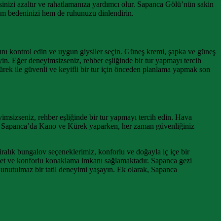
nizi azaltır ve rahatlamanıza yardımcı olur. Sapanca Gölü’nün sakin
em bedeninizi hem de ruhunuzu dinlendirin.
nı kontrol edin ve uygun giysiler seçin. Güneş kremi, şapka ve güneş
yin. Eğer deneyimsizseniz, rehber eşliğinde bir tur yapmayı tercih
rek ile güvenli ve keyifli bir tur için önceden planlama yapmak son
msizseniz, rehber eşliğinde bir tur yapmayı tercih edin. Hava
lun. Sapanca’da Kano ve Kürek yaparken, her zaman güvenliğiniz
ralık bungalov seçeneklerimiz, konforlu ve doğayla iç içe bir
met ve konforlu konaklama imkanı sağlamaktadır. Sapanca gezi
 unutulmaz bir tatil deneyimi yaşayın. Ek olarak, Sapanca