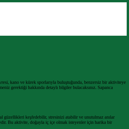
i, kano ve kürek sporlarıyla buluştuğunda, benzersiz bir aktiviteye
eniz gerektiği hakkında detaylı bilgiler bulacaksınız. Sapanca
üzellikleri keşfedebilir, stresinizi atabilir ve unutulmaz anılar
dir. Bu aktivite, doğayla iç içe olmak isteyenler için harika bir