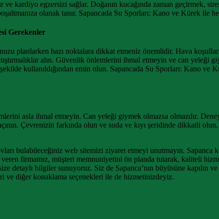
 ve kardiyo egzersizi sağlar. Doğanın kucağında zaman geçirmek, stresi
 boşaltmanıza olanak tanır. Sapancada Su Sporları: Kano ve Kürek ile h
si Gerekenler
zu planlarken bazı noktalara dikkat etmeniz önemlidir. Hava koşulları
tıştırmalıklar alın. Güvenlik önlemlerini ihmal etmeyin ve can yeleği gi
şekilde kullanıldığından emin olun. Sapancada Su Sporları: Kano ve Kü
lerini asla ihmal etmeyin. Can yeleği giymek olmazsa olmazdır. Deneyi
açının. Çevrenizin farkında olun ve suda ve kıyı şeridinde dikkatli o
ları bulabileceğiniz web sitemizi ziyaret etmeyi unutmayın. Sapanca ki
veren firmamız, müşteri memnuniyetini ön planda tutarak, kaliteli hiz
size detaylı bilgiler sunuyoruz. Siz de Sapanca’nın büyüsüne kapılın ve
leri ve diğer konaklama seçenekleri ile de hizmetinizdeyiz.