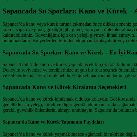
Sapancada Su Sporları: Kano ve Kürek – Ak
Sapanca’da kano veya kürek turuna çıkmadan önce dikkat etmeniz gere
kremi, şapka ve güneş gözlüğü gibi güneş koruyucu önlemler almayı unu
kaldırabilirsiniz. Güvenliğiniz için can yeleği giymeyi ihmal etmeyin.
bulunmaktadır. Bu yerlerden birinden ekipman kiralayabilir veya rehber
Sapancada Su Sporları: Kano ve Kürek – En İyi Kan
Sapanca Gölü’nde kano ve kürek yapılabilecek birçok rota bulunmaktadı
Deneyim seviyenize ve tercihlerinize uygun bir rota seçmek önemlidir. 
ve kafelerde mola verip dinlenebilir ve güzel manzaranın tadını çıkar
Sapancada Kano ve Kürek Kiralama Seçenekleri
Sapanca’da kano ve kürek kiralamak oldukça kolaydır. Göl kıyısında b
genellikle can yeleği, kürek ve diğer gerekli ekipmanları da sağlamak
gerekli güvenlik önlemlerini almayı unutmayın. Sapanca’da bulunan bi
Sapanca’da Kano ve Kürek Yapmanın Faydaları
Sapanca’da kano ve kürek yapmak sadece eğlenceli bir aktivite değil, 