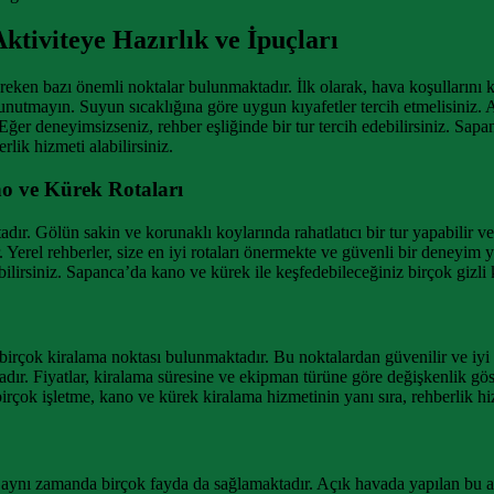
tiviteye Hazırlık ve İpuçları
ken bazı önemli noktalar bulunmaktadır. İlk olarak, hava koşullarını 
tmayın. Suyun sıcaklığına göre uygun kıyafetler tercih etmelisiniz. Ayr
 Eğer deneyimsizseniz, rehber eşliğinde bir tur tercih edebilirsiniz. Sa
lik hizmeti alabilirsiniz.
o ve Kürek Rotaları
r. Gölün sakin ve korunaklı koylarında rahatlatıcı bir tur yapabilir ve
Yerel rehberler, size en iyi rotaları önermekte ve güvenli bir deneyim y
abilirsiniz. Sapanca’da kano ve kürek ile keşfedebileceğiniz birçok giz
irçok kiralama noktası bulunmaktadır. Bu noktalardan güvenilir ve iyi 
tadır. Fiyatlar, kiralama süresine ve ekipman türüne göre değişkenlik 
rçok işletme, kano ve kürek kiralama hizmetinin yanı sıra, rehberlik hi
aynı zamanda birçok fayda da sağlamaktadır. Açık havada yapılan bu akt