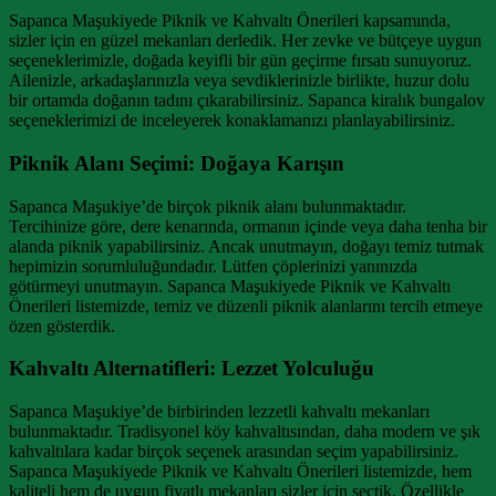
Sapanca Maşukiyede Piknik ve Kahvaltı Önerileri kapsamında,
sizler için en güzel mekanları derledik. Her zevke ve bütçeye uygun
seçeneklerimizle, doğada keyifli bir gün geçirme fırsatı sunuyoruz.
Ailenizle, arkadaşlarınızla veya sevdiklerinizle birlikte, huzur dolu
bir ortamda doğanın tadını çıkarabilirsiniz. Sapanca kiralık bungalov
seçeneklerimizi de inceleyerek konaklamanızı planlayabilirsiniz.
Piknik Alanı Seçimi: Doğaya Karışın
Sapanca Maşukiye’de birçok piknik alanı bulunmaktadır.
Tercihinize göre, dere kenarında, ormanın içinde veya daha tenha bir
alanda piknik yapabilirsiniz. Ancak unutmayın, doğayı temiz tutmak
hepimizin sorumluluğundadır. Lütfen çöplerinizi yanınızda
götürmeyi unutmayın. Sapanca Maşukiyede Piknik ve Kahvaltı
Önerileri listemizde, temiz ve düzenli piknik alanlarını tercih etmeye
özen gösterdik.
Kahvaltı Alternatifleri: Lezzet Yolculuğu
Sapanca Maşukiye’de birbirinden lezzetli kahvaltı mekanları
bulunmaktadır. Tradisyonel köy kahvaltısından, daha modern ve şık
kahvaltılara kadar birçok seçenek arasından seçim yapabilirsiniz.
Sapanca Maşukiyede Piknik ve Kahvaltı Önerileri listemizde, hem
kaliteli hem de uygun fiyatlı mekanları sizler için seçtik. Özellikle