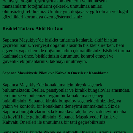
Yemyeşil doğanın, şırıl şırıl akan derelerin ve muhteşem
manzaraların fotoğraflarını çekerek, unutulmaz anıları
ölümsüzleştirebilirsiniz. Unutmayın, doğaya saygılı olmalı ve doğal
güzellikleri korumaya özen göstermelisiniz.
Bisiklet Turları: Aktif Bir Gün
Sapanca Maşukiye’de bisiklet turlarına katılarak, aktif bir gün
geçirebilirsiniz. Yemyeşil doğanın arasında bisiklet sürerken, hem
egzersiz yapar hem de doğanın tadını çıkarabilirsiniz. Bisiklet turuna
katılmadan önce, bisikletinizin durumunu kontrol etmeyi ve
güvenlik ekipmanlarınızı takmayı unutmayın.
Sapanca Maşukiyede Piknik ve Kahvaltı Önerileri: Konaklama
Sapanca Maşukiye’de konaklama için birçok seçenek
bulunmaktadır. Oteller, pansiyonlar ve kiralık bungalovlar arasından,
tercihinize ve bütçenize uygun bir konaklama seçeneği
bulabilirsiniz. Sapanca kiralık bungalov seçeneklerimiz, doğaya
yakın ve konforlu bir konaklama deneyimi sunmaktadır. Siz de
Sapanca bungalovlarımızda konaklayarak, bu eşsiz deneyimi daha
da keyifli hale getirebilirsiniz. Sapanca Maşukiyede Piknik ve
Kahvaltı Önerileri ile unutulmaz bir tatil geçirebilirsiniz.
Sapanca Maşukiyede Piknik ve Kahvaltı Önerileri listemiz, sizlere