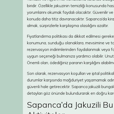
biridir. Özellikle jakuzinin temizliği konusunda ha
yorumlarını okumak faydalı olacaktır. Güvenilir ve
konuda daha titiz davranacaktır. Sapanca’da kira
almak, sürprizlerle karşılaşma olasılığını azaltır.
Fiyatlandırma politikası da dikkat edilmesi gereken
konumuna, sunduğu olanaklara, mevsimine ve tatil
rezervasyon indirimlerinden faydalanmak veya fark
uygun seçeneği bulmanıza yardımcı olabilir. Unut
Önemli olan, ödediğiniz paranın karşılığını alabilme
Son olarak, rezervasyon koşulları ve iptal politik
durumlar karşısında mağduriyet yaşamamak adına, 
güvenli hale getirecektir. Sapanca jakuzili bunga
detayları göz önünde bulundurarak en doğru kara
Sapanca’da Jakuzili B