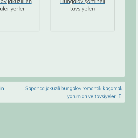
ov jakuzili en
Bungalov şömineli
ler yerler
tavsiyeleri
in
Sapanca jakuzili bungalov romantik kaçamak
yorumları ve tavsiyeleri