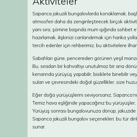
Aktiviteler
Sapanca jakuzili bungalovlarda konaklamak, başl
atmosferi daha da zenginleştirecek birçok aktiv
yanı sıra, şömine başında mum ışığında sohbet et
hazırlamak, ilişkinizi canlandırmak için harika yo
tercih edenler için rehberimiz, bu aktivitelere ilha
Sabahları güne, pencereden görünen yeşil manzara
Bu, sıradan bir kahvaltıyı unutulmaz bir ana dön
kenarında yürüyüş yapabilir, bisiklete binebilir ve
suları ve çevresindeki doğal güzellikler, size huzu
Eğer doğa yürüyüşlerini seviyorsanız, Sapanca’nın
Temiz hava eşliğinde yapacağınız bu yürüyüşler, he
Yürüyüş sonrası bungalovunuza dönüp, jakuzide y
Sapanca jakuzili bungalov seçenekleri, bu tür dinl
sunar.