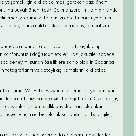
lde yaşamak için dikkat edilmesi gereken bazı önemli
onumu büyük önem taşır. Göl manzaralı mı, orman içinde
lirlemeniz, arama kriterlerinizi daraltmanıza yardımcı
k sunsa da, manzaralı bir jakuzili bungalov, romantizm
nünde bulundurulmalıdır. Jakuzinin çift kişilik olup
ar, konforunuzu doğrudan etkiler. Bazı jakuziler sadece
r spa deneyimi sunan özelliklere sahip olabilir. Sapanca
in fotoğraflarını ve detaylı açıklamalarını dikkatlice
ak, klima, Wi-Fi, televizyon gibi temel ihtiyaçların yanı
lar da tatilinizi daha keyifli hale getirebilir. Özellikle kış
teyenler için bu özellik büyük bir artı olacaktır.
h edenler için rehber olarak sunduğumuz bu bilgiler,
 gibi jakuzili bungalovlarda da en önemli unsurlardan