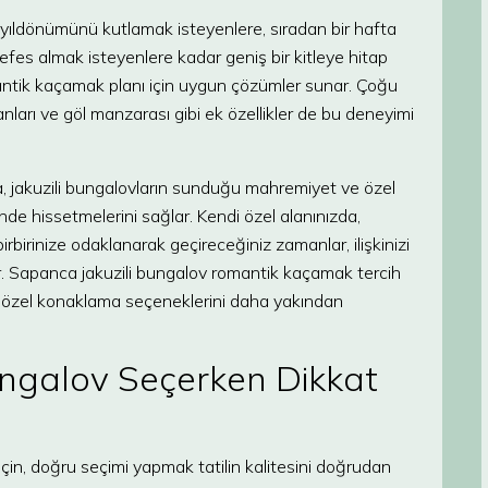
ik yıldönümünü kutlamak isteyenlere, sıradan bir hafta
fes almak isteyenlere kadar geniş bir kitleye hitap
mantik kaçamak planı için uygun çözümler sunar. Çoğu
ları ve göl manzarası gibi ek özellikler de bu deneyimi
a, jakuzili bungalovların sunduğu mahremiyet ve özel
ende hissetmelerini sağlar. Kendi özel alanınızda,
birinize odaklanarak geçireceğiniz zamanlar, ilişkinizi
ır. Sapanca jakuzili bungalov romantik kaçamak tercih
bu özel konaklama seçeneklerini daha yakından
ungalov Seçerken Dikkat
için, doğru seçimi yapmak tatilin kalitesini doğrudan