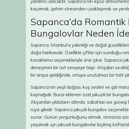
yardımcı olacaktır. Sapanca’nın eşsiz atmosferind
kaçamak, şehrin stresinden uzaklaşmak ve yenilen
Sapanca’da Romantik B
Bungalovlar Neden İde
Sapanca, İstanbul’a yakınlığı ve doğal güzellikler
doğa harikasıdır. Özellikle çiftler için sunduğu ro
konaklama seçenekleriyle öne çıkar. Sapanca jak
deneyimini bir üst seviyeye taşır. Ahşabın sıcaklı
bir araya geldiğinde, ortaya unutulmaz bir tatil çı
Sapanca’nın yeşil doğası, kuş sesleri ve göl manz
kaynağıdır. Buna eklenen özel jakuzili bir bungalo
Akşamları yıldızların altında, sabahları ise güneşi 
rüya gibidir. Sapanca jakuzili bungalov seçenekl
sunar. Günün yorgunluğunu atmak, stresinizi aza
yaşamak için jakuzili bungalovlar biçilmiş kaftandı