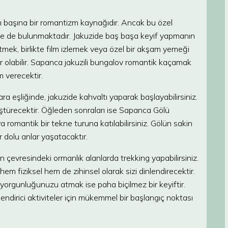
ı başına bir romantizm kaynağıdır. Ancak bu özel
ite de bulunmaktadır. Jakuzide baş başa keyif yapmanın
mek, birlikte film izlemek veya özel bir akşam yemeği
llar olabilir. Sapanca jakuzili bungalov romantik kaçamak
m verecektir.
 eşliğinde, jakuzide kahvaltı yaparak başlayabilirsiniz.
üştürecektir. Öğleden sonraları ise Sapanca Gölü
ya romantik bir tekne turuna katılabilirsiniz. Gölün sakin
r dolu anlar yaşatacaktır.
 çevresindeki ormanlık alanlarda trekking yapabilirsiniz.
m fiziksel hem de zihinsel olarak sizi dinlendirecektir.
orgunluğunuzu atmak ise paha biçilmez bir keyiftir.
endirici aktiviteler için mükemmel bir başlangıç noktası