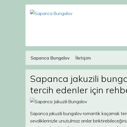
Sapanca Bungalov
İletişim
Main Navigation
Sapanca jakuzili bung
tercih edenler için rehb
Sapanca jakuzili bungalov romantik kaçamak tercih
sevdiklerinizle unutulmaz anılar biriktirebileceği