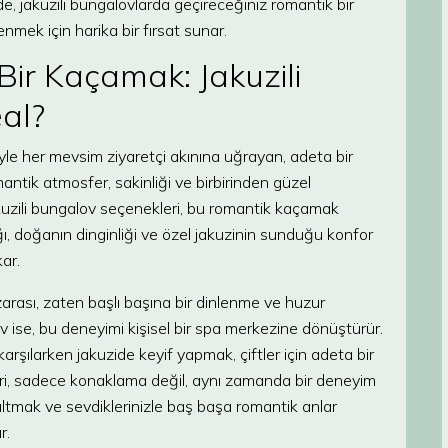
e, jakuzili bungalovlarda geçireceğiniz romantik bir
mek için harika bir fırsat sunar.
ir Kaçamak: Jakuzili
al?
iyle her mevsim ziyaretçi akınına uğrayan, adeta bir
mantik atmosfer, sakinliği ve birbirinden güzel
uzili bungalov seçenekleri, bu romantik kaçamak
ğı, doğanın dinginliği ve özel jakuzinin sunduğu konfor
kar.
arası, zaten başlı başına bir dinlenme ve huzur
v ise, bu deneyimi kişisel bir spa merkezine dönüştürür.
karşılarken jakuzide keyif yapmak, çiftler için adeta bir
eri, sadece konaklama değil, aynı zamanda bir deneyim
ltmak ve sevdiklerinizle baş başa romantik anlar
r.