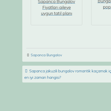
Bungal
Sapanca Bungalov
popü
Fiyatları aileye
uygun tatil planı
Sapanca Bungalov
Post navigation
Sapanca jakuzili bungalov romantik kaçamak iç
en iyi zaman hangisi?