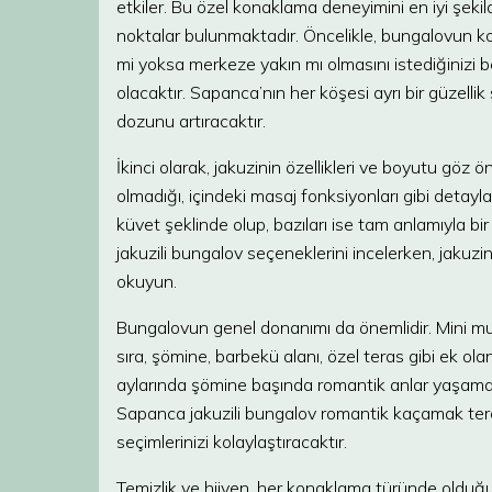
etkiler. Bu özel konaklama deneyimini en iyi şeki
noktalar bulunmaktadır. Öncelikle, bungalovun k
mi yoksa merkeze yakın mı olmasını istediğinizi be
olacaktır. Sapanca’nın her köşesi ayrı bir güzelli
dozunu artıracaktır.
İkinci olarak, jakuzinin özellikleri ve boyutu göz ö
olmadığı, içindeki masaj fonksiyonları gibi detayl
küvet şeklinde olup, bazıları ise tam anlamıyla bi
jakuzili bungalov seçeneklerini incelerken, jakuzin
okuyun.
Bungalovun genel donanımı da önemlidir. Mini mutf
sıra, şömine, barbekü alanı, özel teras gibi ek olanak
aylarında şömine başında romantik anlar yaşamak is
Sapanca jakuzili bungalov romantik kaçamak terci
seçimlerinizi kolaylaştıracaktır.
Temizlik ve hijyen, her konaklama türünde olduğu