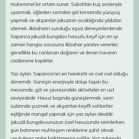
mükemmel bir ortam sunar. Sabahları kuş sesleriyle
uyanmak, öğleden sonraları göl kenarında yürüyüş
yapmak ve akşamları jakuzinin sıcaklığında yıldızları
izlemek, ilkbaharın sunduğu eşsiz deneyimlerdendir.
Sapanca jakuzili bungalov havuzlu keyif için en iyi
zaman hangisi sorusuna ilkbahar yanıtını verenler,
genellikle bu canlanan doğanın ve ılıman havanın
cazibesine kapılırlar.
Yaz ayları, Sapanca’nın en hareketli ve cıvıl cıvıl olduğu
dönemdir. Güneşin enerjisiyle dolup taşan bu
mevsimde, göl ve çevresindeki aktiviteler en üst
seviyededir. Havuz başında güneşlenmek, serin
sularında yüzmek ve akşamları keyifli sohbetler
eşliğinde mangal yapmak için yaz ayları idealdir.
Jakuzili bungalovunuzun özel havuzunda serinlerken,
gün batımının muhteşem renklerine şahit olmak
unutulmaz anılar biriktirmenizi sağlar. Yaz aylarında