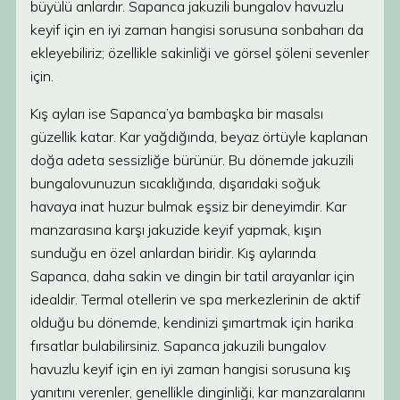
büyülü anlardır. Sapanca jakuzili bungalov havuzlu
keyif için en iyi zaman hangisi sorusuna sonbaharı da
ekleyebiliriz; özellikle sakinliği ve görsel şöleni sevenler
için.
Kış ayları ise Sapanca’ya bambaşka bir masalsı
güzellik katar. Kar yağdığında, beyaz örtüyle kaplanan
doğa adeta sessizliğe bürünür. Bu dönemde jakuzili
bungalovunuzun sıcaklığında, dışarıdaki soğuk
havaya inat huzur bulmak eşsiz bir deneyimdir. Kar
manzarasına karşı jakuzide keyif yapmak, kışın
sunduğu en özel anlardan biridir. Kış aylarında
Sapanca, daha sakin ve dingin bir tatil arayanlar için
idealdir. Termal otellerin ve spa merkezlerinin de aktif
olduğu bu dönemde, kendinizi şımartmak için harika
fırsatlar bulabilirsiniz. Sapanca jakuzili bungalov
havuzlu keyif için en iyi zaman hangisi sorusuna kış
yanıtını verenler, genellikle dinginliği, kar manzaralarını