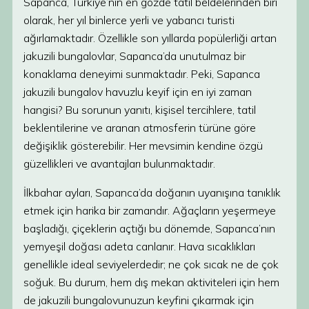
Sapanca, Türkiye’nin en gözde tatil beldelerinden biri
olarak, her yıl binlerce yerli ve yabancı turisti
ağırlamaktadır. Özellikle son yıllarda popülerliği artan
jakuzili bungalovlar, Sapanca’da unutulmaz bir
konaklama deneyimi sunmaktadır. Peki, Sapanca
jakuzili bungalov havuzlu keyif için en iyi zaman
hangisi? Bu sorunun yanıtı, kişisel tercihlere, tatil
beklentilerine ve aranan atmosferin türüne göre
değişiklik gösterebilir. Her mevsimin kendine özgü
güzellikleri ve avantajları bulunmaktadır.
İlkbahar ayları, Sapanca’da doğanın uyanışına tanıklık
etmek için harika bir zamandır. Ağaçların yeşermeye
başladığı, çiçeklerin açtığı bu dönemde, Sapanca’nın
yemyeşil doğası adeta canlanır. Hava sıcaklıkları
genellikle ideal seviyelerdedir; ne çok sıcak ne de çok
soğuk. Bu durum, hem dış mekan aktiviteleri için hem
de jakuzili bungalovunuzun keyfini çıkarmak için