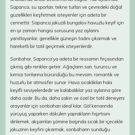
Sapanca, su sporları, tekne turları ve çevredeki doğal
güzellikleri keşfetmek isteyenler için adeta bir
cennettir. Sapanca jakuzili bungalov havuzlu keyif için
en iyi zaman hangisi sorusuna yaz aylarını
yanıtlayanlar, genellikle güneşin tadını çıkarmak ve
hareketli bir tatil geçirmek isteyenlerdir.
Sonbahar, Sapanca’ya adeta bir ressamın fırçasından
çıkmış gibi renkler getirir. Ağaçların sarı, turuncu ve
kırmızı tonlarına büründüğü bu mevsim, romantik ve
huzurlu bir atmosfer sunar. Hava sıcaklıkları hala
keyifli seviyelerdedir ve kalabalıklar yaz aylarına göre
daha azdır. Bu da, daha sakin ve özel bir tatil deneyimi
arayanlar için sonbaharı ideal kılar. Göl kenarında
yürüyüş yaparken dökülen yaprakların hışırtısını
dinlemek, akşamları şömine başında sıcak bir içecekle
jakuzinin keyfini çıkarmak, sonbaharın sunduğu