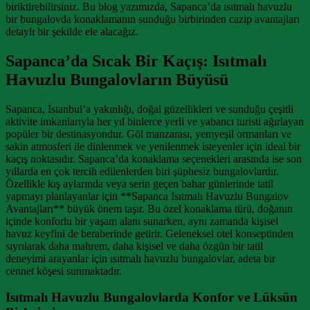
biriktirebilirsiniz. Bu blog yazımızda, Sapanca’da ısıtmalı havuzlu
bir bungalovda konaklamanın sunduğu birbirinden cazip avantajları
detaylı bir şekilde ele alacağız.
Sapanca’da Sıcak Bir Kaçış: Isıtmalı
Havuzlu Bungalovların Büyüsü
Sapanca, İstanbul’a yakınlığı, doğal güzellikleri ve sunduğu çeşitli
aktivite imkanlarıyla her yıl binlerce yerli ve yabancı turisti ağırlayan
popüler bir destinasyondur. Göl manzarası, yemyeşil ormanları ve
sakin atmosferi ile dinlenmek ve yenilenmek isteyenler için ideal bir
kaçış noktasıdır. Sapanca’da konaklama seçenekleri arasında ise son
yıllarda en çok tercih edilenlerden biri şüphesiz bungalovlardır.
Özellikle kış aylarında veya serin geçen bahar günlerinde tatil
yapmayı planlayanlar için **Sapanca Isıtmalı Havuzlu Bungalov
Avantajları** büyük önem taşır. Bu özel konaklama türü, doğanın
içinde konforlu bir yaşam alanı sunarken, aynı zamanda kişisel
havuz keyfini de beraberinde getirir. Geleneksel otel konseptinden
sıyrılarak daha mahrem, daha kişisel ve daha özgün bir tatil
deneyimi arayanlar için ısıtmalı havuzlu bungalovlar, adeta bir
cennet köşesi sunmaktadır.
Isıtmalı Havuzlu Bungalovlarda Konfor ve Lüksün