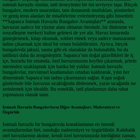
ısıtmalı havuzlu olanlar, tatil deneyimini bir üst seviyeye taşır. Birçok
bungalov, modern tasarımları, tam donanımlı mutfakları, şömineleri
ve geniş teras alanları ile misafirlerine evlerindeymiş gibi hissettirir.
**Sapanca Isıtmalı Havuzlu Bungalov Avantajları** arasında,
havuzun sadece bir yüzme alanı olmanın ötesinde, bir dinlenme ve
sosyalleşme merkezi haline gelmesi de yer alır. Havuz kenarında
güneşlenmek, kitap okumak, sohbet etmek veya sadece manzaranın
tadını çıkarmak için ideal bir ortam bulabilirsiniz. Ayrıca, birçok
bungalovda jakuzi, sauna gibi ek olanaklar da bulunabilir, bu da
tatilinizi daha da zenginleştirir. Sapanca’nın doğal güzellikleri ile iç
içe, huzurlu bir ortamda, özel havuzunuzun keyfini çıkarmak, şehrin
stresinden uzaklaşmak için harika bir yoldur. Isıtmalı havuzlu
bungalovlar, mevsimsel kısıtlamaları ortadan kaldırarak, yılın her
döneminde Sapanca’nın tadını çıkarmanızı sağlar. Kışın soğuk
günlerinde bile havuzun sıcaklığında dinlenmek, yazın sıcağında ise
serinlemek için idealdir. Bu esneklik, tatil planlarınızı daha rahat
yapmanıza olanak tanır.
Isıtmalı Havuzlu Bungalovların Diğer Avantajları: Mahremiyet ve
Özgürlük
Isıtmalı havuzlu bir bungalovda konaklamanın en önemli
avantajlarından biri, sunduğu mahremiyet ve özgürlüktür. Kalabalık
otel havuzlarının aksine, kendi özel havuzunuzda istediğiniz zaman,