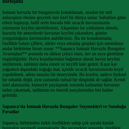
Birleşimi
Isıtmalı havuzlu bir bungalovda konaklamak, sıradan bir tatil
anlayışının ötesine geçerek size özel bir dünya sunar. Sabahları güne
erken başlayıp, hafif serin havada bile sıcacık havuzunuzda
yüzmenin keyfini sürebilirsiniz. Akşamları ise yıldızların altında,
huzurlu bir atmosferde havuzun keyfini çıkarırken, günün
yorgunluğunu üzerinizden atabilirsiniz. Bu tür konaklamalar,
özellikle balayı çiftleri, aileler veya arkadaş grupları için unutulmaz
anılar biriktirme fırsatı sunar. **Sapanca Isıtmalı Havuzlu Bungalov
Avantajları** arasında en dikkat çekici olanı, her an suya girebilme
özgürlüğüdür. Hava koşullarından bağımsız olarak havuz keyfini
sürdürmek, tatilinizi daha esnek ve keyifli hale getirir. Kışın kar
yağarken dışarıdaki soğuğa inat, içeride sıcacık havuzunuzda keyif
yapabilmek, adeta masalsı bir deneyimdir. Bu konfor, sadece fiziksel
bir rahatlık değil, aynı zamanda ruhsal bir dinginlik de sağlar. Kendi
özel alanınızda, kimseyle paylaşmak zorunda kalmadan havuzun
tadını çıkarmak, tatilinizin en önemli parçalarından biri haline
gelebilir.
Sapanca’da Isıtmalı Havuzlu Bungalov Seçenekleri ve Sunduğu
Fırsatlar
Sapanca, birbirinden farklı özelliklere sahip çok sayıda kiralık
bungalov seçeneği sunmaktadır. Bu seçenekler arasında, özellikle