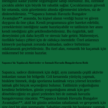
istediğiniz kadar yüzme özgürlüğüne sahip olursunuz. Bu, özellikle
çocuklu aileler için büyük bir rahatlık sağlar. Çocuklarınızın güvenli
bir ortamda, sizin gözetiminiz altında eğlenmesini izlerken, siz de
dinlenebilirsiniz. **Sapanca Isıtmalı Havuzlu Bungalov
Avantajları** arasında, bu kişisel alanın verdiği huzur ve güven
duygusu da öne çıkar. Kendi programınıza göre hareket edebilir,
yemeklerinizi istediğiniz saatte hazırlayabilir ve tatilinizin her anını
kendi istediğiniz gibi şekillendirebilirsiniz. Bu özgürlük, tatil
deneyimini çok daha keyifli ve stressiz hale getirir. Mahremiyet,
özellikle balayı çiftleri için de oldukça önemlidir. Özel anlarınızı
kimseyle paylaşmak zorunda kalmadan, sadece birbirinize
odaklanarak geçirebilirsiniz. Bu özel alan, romantik bir kaçamak için
mükemmel bir zemin hazırlar.
Sapanca’da Yapılacak Aktiviteler ve Isıtmalı Havuzlu Bungalovların Rolü
Sapanca, sadece dinlenmek için değil, aynı zamanda çeşitli aktivite
imkanları sunan bir bölgedir. Göl kenarında yürüyüş yapmak,
bisiklete binmek, doğa sporlarına katılmak veya yöresel lezzetleri
tatmak gibi birçok seçeneğiniz bulunur. Tatilinizin yoğunluğunu
kendiniz belirlerken, günün yorgunluğunu atmak için geri
dönebileceğiniz en güzel yerlerden biri de ısıtmalı havuzlu
bungalovunuz olacaktır. **Sapanca Isıtmalı Havuzlu Bungalov
Avantajları**, aktif bir günün ardından rahatlamak ve gevşemek için
size özel bir alan sunmasıdır. Sabahları enerjik bir başlangıç yapmak