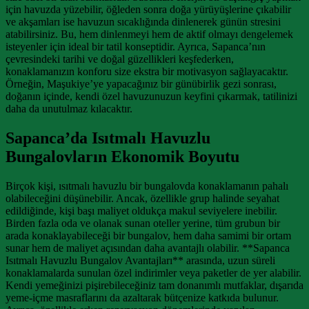
için havuzda yüzebilir, öğleden sonra doğa yürüyüşlerine çıkabilir
ve akşamları ise havuzun sıcaklığında dinlenerek günün stresini
atabilirsiniz. Bu, hem dinlenmeyi hem de aktif olmayı dengelemek
isteyenler için ideal bir tatil konseptidir. Ayrıca, Sapanca’nın
çevresindeki tarihi ve doğal güzellikleri keşfederken,
konaklamanızın konforu size ekstra bir motivasyon sağlayacaktır.
Örneğin, Maşukiye’ye yapacağınız bir günübirlik gezi sonrası,
doğanın içinde, kendi özel havuzunuzun keyfini çıkarmak, tatilinizi
daha da unutulmaz kılacaktır.
Sapanca’da Isıtmalı Havuzlu
Bungalovların Ekonomik Boyutu
Birçok kişi, ısıtmalı havuzlu bir bungalovda konaklamanın pahalı
olabileceğini düşünebilir. Ancak, özellikle grup halinde seyahat
edildiğinde, kişi başı maliyet oldukça makul seviyelere inebilir.
Birden fazla oda ve olanak sunan oteller yerine, tüm grubun bir
arada konaklayabileceği bir bungalov, hem daha samimi bir ortam
sunar hem de maliyet açısından daha avantajlı olabilir. **Sapanca
Isıtmalı Havuzlu Bungalov Avantajları** arasında, uzun süreli
konaklamalarda sunulan özel indirimler veya paketler de yer alabilir.
Kendi yemeğinizi pişirebileceğiniz tam donanımlı mutfaklar, dışarıda
yeme-içme masraflarını da azaltarak bütçenize katkıda bulunur.