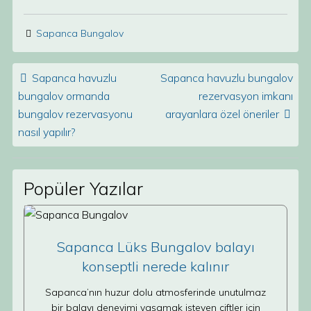
Sapanca Bungalov
Post navigation
Sapanca havuzlu
Sapanca havuzlu bungalov
bungalov ormanda
rezervasyon imkanı
bungalov rezervasyonu
arayanlara özel öneriler
nasıl yapılır?
Popüler Yazılar
Sapanca Lüks Bungalov balayı
konseptli nerede kalınır
Sapanca’nın huzur dolu atmosferinde unutulmaz
bir balayı deneyimi yaşamak isteyen çiftler için