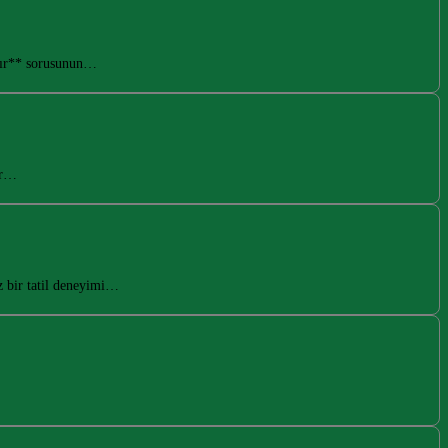
ınır** sorusunun…
ir…
 bir tatil deneyimi…