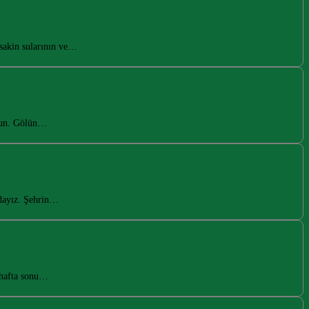
sakin sularının ve…
olun. Gölün…
zdayız. Şehrin…
 hafta sonu…