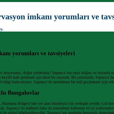
vasyon imkanı yorumları ve tavs
y.
anı yorumları ve tavsiyeleri
 arıyorsanız, doğru yerdesiniz! Sapanca’nın eşsiz doğası ve huzurlu at
 da keyifli hale getirmek için ideal bir seçenek. Bu yazımızda, Sapanca
ı bilgi bulacaksınız. Sapanca’da unutulmaz bir tatil geçirmeniz için reh
zlu Bungalovlar
n, Marmara Bölgesi’nde yer alan büyüleyici bir yerleşim yeridir. Göl ken
ncak, Sapanca’da tatilinizi daha da unutulmaz kılmanın en iyi yollarında
ile sizleri bilgilendireceğiz. Sapanca’nın sunduğu benzersiz deneyimleri