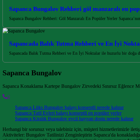
Sapanca Bungalov Rehberi göl manzaralı en popü
Sapanca Bungalov Rehberi: Göl Manzaralı En Popüler Yerler Sapanca’nın 
Sapancada Balık Tutma Rehberi ve En İyi Nokta
Sapancada Balık Tutma Rehberi ve En İyi Noktalar ile huzurlu bir doğa 
Sapanca Bungalov
Sapanca Konaklama Kartepe Bungalov Zirvedeki Sınırsız Eğlence M
0
Sapanca Lüks Bungalov balayı konseptli nerede kalınır
Sapanca Tatil Evleri balayı konseptli en popüler yerler
Sapanca Kiralık Bungalov evcil hayvan dostu nerede kalınır
Herhangi bir sorunuz veya talebiniz için, müşteri hizmetlerimizle ileti
Aktiviteler: Bungalov Tatilinizi Zenginleştirin Sapanca'da konakladığı