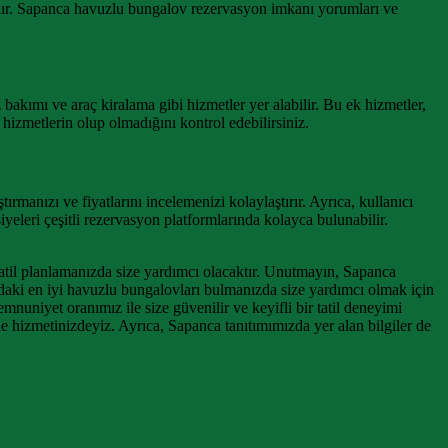
alıdır. Sapanca havuzlu bungalov rezervasyon imkanı yorumları ve
 bakımı ve araç kiralama gibi hizmetler yer alabilir. Bu ek hizmetler,
hizmetlerin olup olmadığını kontrol edebilirsiniz.
manızı ve fiyatlarını incelemenizi kolaylaştırır. Ayrıca, kullanıcı
eleri çeşitli rezervasyon platformlarında kolayca bulunabilir.
atil planlamanızda size yardımcı olacaktır. Unutmayın, Sapanca
a’daki en iyi havuzlu bungalovları bulmanızda size yardımcı olmak için
nuniyet oranımız ile size güvenilir ve keyifli bir tatil deneyimi
 hizmetinizdeyiz. Ayrıca, Sapanca tanıtımımızda yer alan bilgiler de