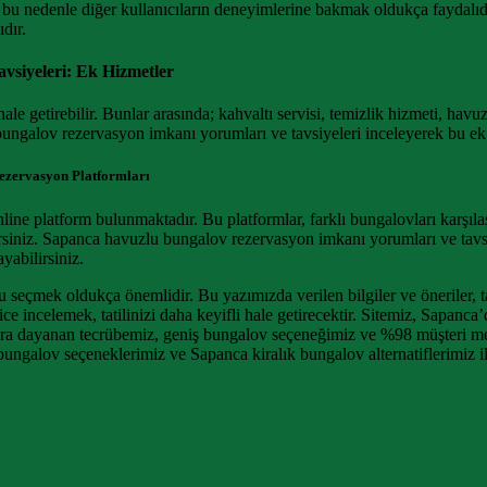
bilir, bu nedenle diğer kullanıcıların deneyimlerine bakmak oldukça fayd
ıdır.
siyeleri: Ek Hizmetler
 getirebilir. Bunlar arasında; kahvaltı servisi, temizlik hizmeti, havuz
bungalov rezervasyon imkanı yorumları ve tavsiyeleri inceleyerek bu ek 
ezervasyon Platformları
 platform bulunmaktadır. Bu platformlar, farklı bungalovları karşılaştır
rsiniz. Sapanca havuzlu bungalov rezervasyon imkanı yorumları ve tavsiy
yabilirsiniz.
 seçmek oldukça önemlidir. Bu yazımızda verilen bilgiler ve öneriler, t
e incelemek, tatilinizi daha keyifli hale getirecektir. Sitemiz, Sapanc
ıllara dayanan tecrübemiz, geniş bungalov seçeneğimiz ve %98 müşteri mem
ngalov seçeneklerimiz ve Sapanca kiralık bungalov alternatiflerimiz ile