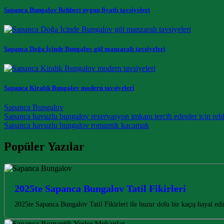
Sapanca Bungalov Rehberi uygun fiyatlı tavsiyeleri
Sapanca Doğa İçinde Bungalov göl manzaralı tavsiyeleri
Sapanca Kiralık Bungalov modern tavsiyeleri
Sapanca Bungalov
Post navigation
Sapanca havuzlu bungalov rezervasyon imkanı tercih edenler için reh
Sapanca havuzlu bungalov romantik kaçamak
Popüler Yazılar
2025te Sapanca Bungalov Tatil Fikirleri
2025te Sapanca Bungalov Tatil Fikirleri ile huzur dolu bir kaçış hayal e