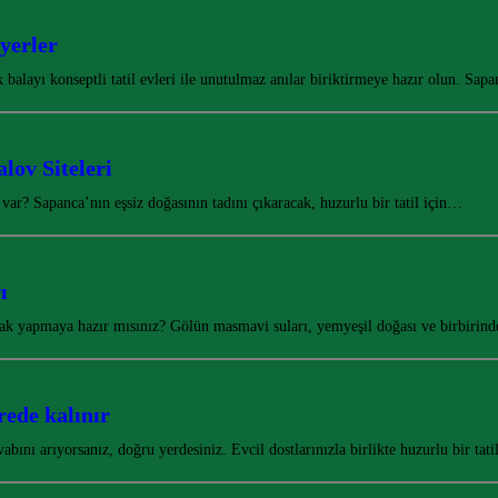
 yerler
 balayı konseptli tatil evleri ile unutulmaz anılar biriktirmeye hazır olun. Sap
lov Siteleri
var? Sapanca’nın eşsiz doğasının tadını çıkaracak, huzurlu bir tatil için…
ı
mak yapmaya hazır mısınız? Gölün masmavi suları, yemyeşil doğası ve birbirin
rede kalınır
ını arıyorsanız, doğru yerdesiniz. Evcil dostlarınızla birlikte huzurlu bir tati