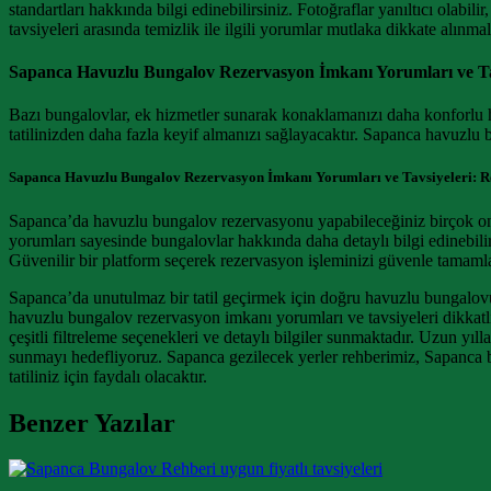
standartları hakkında bilgi edinebilirsiniz. Fotoğraflar yanıltıcı ola
tavsiyeleri arasında temizlik ile ilgili yorumlar mutlaka dikkate alınmal
Sapanca Havuzlu Bungalov Rezervasyon İmkanı Yorumları ve Tav
Bazı bungalovlar, ek hizmetler sunarak konaklamanızı daha konforlu hale
tatilinizden daha fazla keyif almanızı sağlayacaktır. Sapanca havuzlu 
Sapanca Havuzlu Bungalov Rezervasyon İmkanı Yorumları ve Tavsiyeleri: R
Sapanca’da havuzlu bungalov rezervasyonu yapabileceğiniz birçok online
yorumları sayesinde bungalovlar hakkında daha detaylı bilgi edinebili
Güvenilir bir platform seçerek rezervasyon işleminizi güvenle tamamla
Sapanca’da unutulmaz bir tatil geçirmek için doğru havuzlu bungalovu
havuzlu bungalov rezervasyon imkanı yorumları ve tavsiyeleri dikkatlic
çeşitli filtreleme seçenekleri ve detaylı bilgiler sunmaktadır. Uzun y
sunmayı hedefliyoruz. Sapanca gezilecek yerler rehberimiz, Sapanca bu
tatiliniz için faydalı olacaktır.
Benzer Yazılar