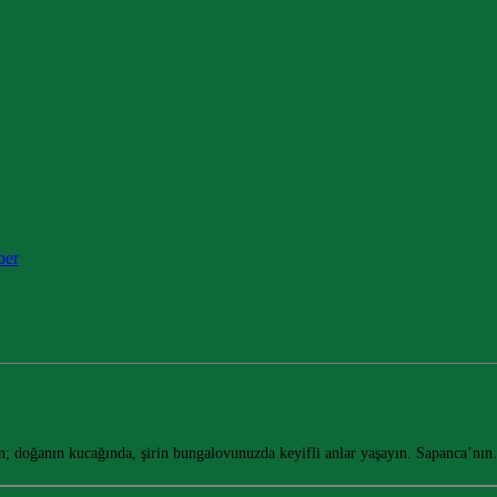
ber
din; doğanın kucağında, şirin bungalovunuzda keyifli anlar yaşayın. Sapanca’nı