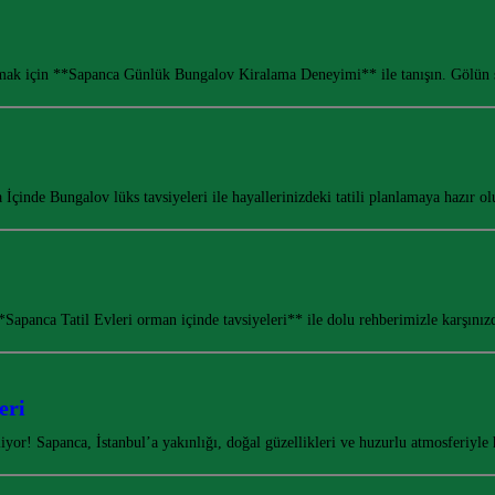
çamak için **Sapanca Günlük Bungalov Kiralama Deneyimi** ile tanışın. Gölün 
çinde Bungalov lüks tavsiyeleri ile hayallerinizdeki tatili planlamaya hazır 
Sapanca Tatil Evleri orman içinde tavsiyeleri** ile dolu rehberimizle karşını
eri
or! Sapanca, İstanbul’a yakınlığı, doğal güzellikleri ve huzurlu atmosferiyle