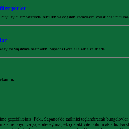
ler yerler
büyüleyici atmosferinde, huzurun ve doğanın kucaklayıcı kollarında unutulma
lar
deneyimi yaşamaya hazır olun! Sapanca Gölü’nün serin sularında,…
ekanınız
şime geçebilirsiniz. Peki, Sapanca'da tatilinizi taçlandıracak bungalovl
nız süre boyunca yapabileceğiniz pek çok aktivite bulunmaktadır. Farklı