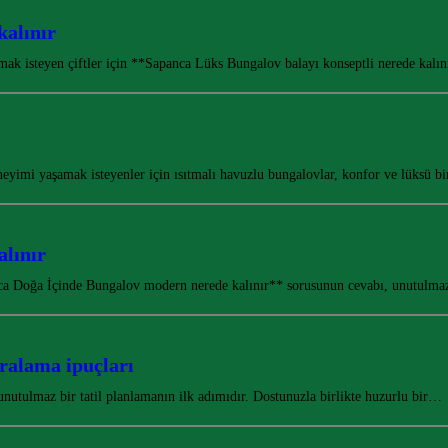
kalınır
mak isteyen çiftler için **Sapanca Lüks Bungalov balayı konseptli nerede kal
eyimi yaşamak isteyenler için ısıtmalı havuzlu bungalovlar, konfor ve lüksü b
lınır
ca Doğa İçinde Bungalov modern nerede kalınır** sorusunun cevabı, unutulmaz
ralama ipuçları
unutulmaz bir tatil planlamanın ilk adımıdır. Dostunuzla birlikte huzurlu bir…