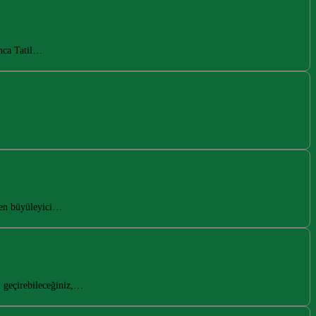
anca Tatil…
den büyüleyici…
l geçirebileceğiniz,…