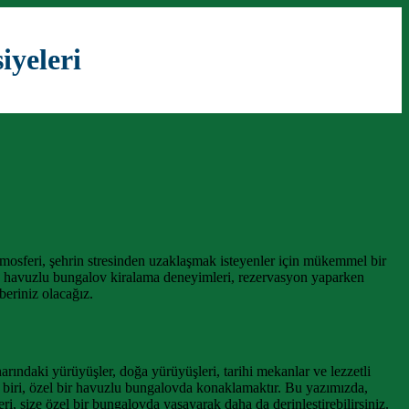
iyeleri
mosferi, şehrin stresinden uzaklaşmak isteyenler için mükemmel bir
’da havuzlu bungalov kiralama deneyimleri, rezervasyon yaparken
beriniz olacağız.
arındaki yürüyüşler, doğa yürüyüşleri, tarihi mekanlar ve lezzetli
n biri, özel bir havuzlu bungalovda konaklamaktır. Bu yazımızda,
, size özel bir bungalovda yaşayarak daha da derinleştirebilirsiniz.