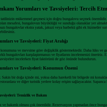
kanı Yorumları ve Tavsiyeleri: Tercih Etm
 tatilinizin mükemmel geçmesi için doğru bungalovu seçmek önemlidir
olan mesafesi, bungalovun büyüklüğü ve sunduğu olanaklar yer almakta
 bazı bungalovlar ekstra yatak, jakuzi veya barbekü gibi ek hizmetler
bilirsiniz.
arı ve Tavsiyeleri: Fiyat Aralığı
, konumuna ve mevsime göre değişiklik göstermektedir. Daha lüks ve gen
 bungalovları karşılaştırmanızı ve fiyatlarını incelemenizi öneririz. 
avsiyeleri incelerken fiyat faktörünü de göz önünde bulundurun.
umları ve Tavsiyeleri: Konumun Önemi
. Sakin bir doğa içinde mi, yoksa daha hareketli bir bölgede mi konakla
oranlara ve diğer turistik yerlere kolay erişim sağlayacaktır. Sapanca
siyeleri: Temizlik ve Bakım
emiz ve bakımlı olması çok önemlidir. Rezervasyon yapmadan önce bunga