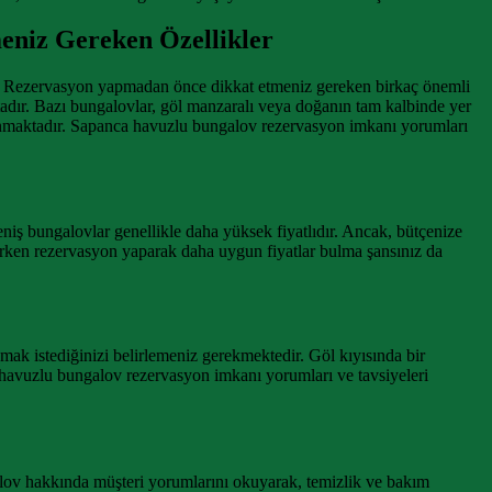
eniz Gereken Özellikler
. Rezervasyon yapmadan önce dikkat etmeniz gereken birkaç önemli
dır. Bazı bungalovlar, göl manzaralı veya doğanın tam kalbinde yer
 sunmaktadır. Sapanca havuzlu bungalov rezervasyon imkanı yorumları
iş bungalovlar genellikle daha yüksek fiyatlıdır. Ancak, bütçenize
Erken rezervasyon yaparak daha uygun fiyatlar bulma şansınız da
mak istediğinizi belirlemeniz gerekmektedir. Göl kıyısında bir
 havuzlu bungalov rezervasyon imkanı yorumları ve tavsiyeleri
lov hakkında müşteri yorumlarını okuyarak, temizlik ve bakım