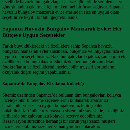
Özellikle havuzlu bungalovlar, sıcak yaz günlerinde serinlemek ve
güneşin tadını çıkarmak için mükemmel bir fırsat sağlıyor. Sapanca
havuzlu bungalov manzaralı evler arasından size en uygun olanı
seçebilir ve keyifli bir tatil geçirebilirsiniz.
Sapanca Havuzlu Bungalov Manzaralı Evler: Her
Bütçeye Uygun Seçenekler
Farklı büyüklüklerdeki ve özelliklere sahip Sapanca havuzlu
bungalov manzaralı evler arasından, bütçenize ve ihtiyaçlarınıza en
uygun olanı seçebilirsiniz. Bazı bungalovlarda jakuzi, sauna gibi ek
özellikler de bulunmaktadır. Sitemizde, her bungalovun detaylı
fotoğraflarını ve özelliklerini inceleyebilir, müşteri yorumlarını
okuyarak doğru seçimi yapabilirsiniz.
Sapanca’da Bungalov Kiralama Kolaylığı
Sitemiz üzerinden Sapanca’da bulunan tüm bungalovları kolayca
inceleyebilir, filtreleme seçeneklerini kullanarak aramanızı
daraltabilir ve size en uygun bungalovu hızlı bir şekilde
bulabilirsiniz. Online rezervasyon sistemimiz sayesinde, istediğiniz
tarihlerde bungalovunuzu kolayca rezerve edebilirsiniz.
Rezervasyon sürecinde herhangi bir sorun yaşarsanız, müşteri
hizmetleri ekibimiz size her zaman yardımcı olacaktır.