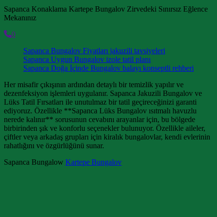
Sapanca Konaklama Kartepe Bungalov Zirvedeki Sınırsız Eğlence
Mekanınız
0
Sapanca Bungalov Fiyatları jakuzili tavsiyeleri
Sapanca Uygun Bungalov izole tatil planı
Sapanca Doğa İçinde Bungalov balayı konseptli rehberi
Her misafir çıkışının ardından detaylı bir temizlik yapılır ve
dezenfeksiyon işlemleri uygulanır. Sapanca Jakuzili Bungalov ve
Lüks Tatil Fırsatları ile unutulmaz bir tatil geçireceğinizi garanti
ediyoruz. Özellikle **Sapanca Lüks Bungalov ısıtmalı havuzlu
nerede kalınır** sorusunun cevabını arayanlar için, bu bölgede
birbirinden şık ve konforlu seçenekler bulunuyor. Özellikle aileler,
çiftler veya arkadaş grupları için kiralık bungalovlar, kendi evlerinin
rahatlığını ve özgürlüğünü sunar.
Sapanca Bungalow
Kartepe Bungalov