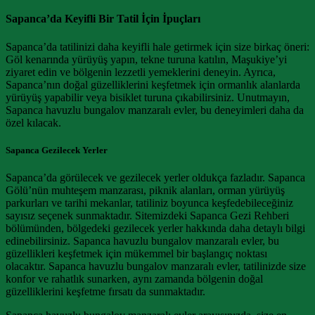
Sapanca’da Keyifli Bir Tatil İçin İpuçları
Sapanca’da tatilinizi daha keyifli hale getirmek için size birkaç öneri:
Göl kenarında yürüyüş yapın, tekne turuna katılın, Maşukiye’yi
ziyaret edin ve bölgenin lezzetli yemeklerini deneyin. Ayrıca,
Sapanca’nın doğal güzelliklerini keşfetmek için ormanlık alanlarda
yürüyüş yapabilir veya bisiklet turuna çıkabilirsiniz. Unutmayın,
Sapanca havuzlu bungalov manzaralı evler, bu deneyimleri daha da
özel kılacak.
Sapanca Gezilecek Yerler
Sapanca’da görülecek ve gezilecek yerler oldukça fazladır. Sapanca
Gölü’nün muhteşem manzarası, piknik alanları, orman yürüyüş
parkurları ve tarihi mekanlar, tatiliniz boyunca keşfedebileceğiniz
sayısız seçenek sunmaktadır. Sitemizdeki Sapanca Gezi Rehberi
bölümünden, bölgedeki gezilecek yerler hakkında daha detaylı bilgi
edinebilirsiniz. Sapanca havuzlu bungalov manzaralı evler, bu
güzellikleri keşfetmek için mükemmel bir başlangıç noktası
olacaktır. Sapanca havuzlu bungalov manzaralı evler, tatilinizde size
konfor ve rahatlık sunarken, aynı zamanda bölgenin doğal
güzelliklerini keşfetme fırsatı da sunmaktadır.