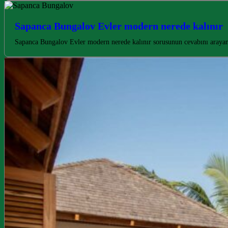
Sapanca Bungalov Evler modern nerede kalınır
Sapanca Bungalov Evler modern nerede kalınır sorusunun cevabını arayan