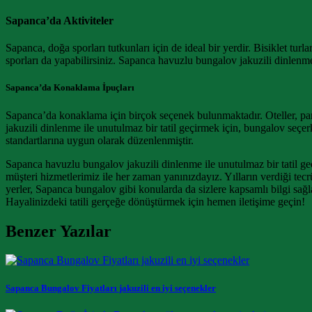
Sapanca’da Aktiviteler
Sapanca, doğa sporları tutkunları için de ideal bir yerdir. Bisiklet turl
sporları da yapabilirsiniz. Sapanca havuzlu bungalov jakuzili dinlenme 
Sapanca’da Konaklama İpuçları
Sapanca’da konaklama için birçok seçenek bulunmaktadır. Oteller, pans
jakuzili dinlenme ile unutulmaz bir tatil geçirmek için, bungalov seç
standartlarına uygun olarak düzenlenmiştir.
Sapanca havuzlu bungalov jakuzili dinlenme ile unutulmaz bir tatil geç
müşteri hizmetlerimiz ile her zaman yanınızdayız. Yılların verdiği te
yerler, Sapanca bungalov gibi konularda da sizlere kapsamlı bilgi sağl
Hayalinizdeki tatili gerçeğe dönüştürmek için hemen iletişime geçin!
Benzer Yazılar
Sapanca Bungalov Fiyatları jakuzili en iyi seçenekler