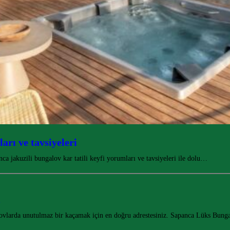
arı ve tavsiyeleri
a jakuzili bungalov kar tatili keyfi yorumları ve tavsiyeleri ile dolu…
i
lovlarda unutulmaz bir kaçamak için en doğru adrestesiniz. Sapanca Lüks Bun