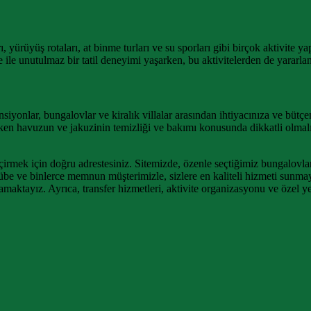
arı, yürüyüş rotaları, at binme turları ve su sporları gibi birçok aktivit
ile unutulmaz bir tatil deneyimi yaşarken, bu aktivitelerden de yararlana
iyonlar, bungalovlar ve kiralık villalar arasından ihtiyacınıza ve bütç
erken havuzun ve jakuzinin temizliği ve bakımı konusunda dikkatli olmal
irmek için doğru adrestesiniz. Sitemizde, özenle seçtiğimiz bungalovlar 
crübe ve binlerce memnun müşterimizle, sizlere en kaliteli hizmeti sunm
amaktayız. Ayrıca, transfer hizmetleri, aktivite organizasyonu ve özel y