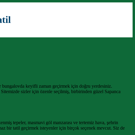
til
ir bungalovda keyifli zaman geçirmek için doğru yerdesiniz.
 Sitemizde sizler için özenle seçilmiş, birbirinden güzel Sapanca
bezenmiş tepeler, masmavi göl manzarası ve tertemiz hava, şehrin
z bir tatil geçirmek isteyenler için birçok seçenek mevcut. Siz de