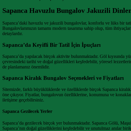
Sapanca Havuzlu Bungalov Jakuzili Dinlen
Sapanca’daki havuzlu ve jakuzili bungalovlar, konforlu ve lüks bir tat
Bungalovlarımızın tamamı modern tasarıma sahip olup, tüm ihtiyaçlarını
detaylardır.
Sapanca’da Keyifli Bir Tatil İçin İpuçları
Sapanca’da yapılacak birçok aktivite bulunmaktadır. Göl kıyısında yürüyüş
çevresindeki tarihi ve doğal güzellikleri keşfedebilir, yöresel lezzetle
de planlamanız önemlidir.
Sapanca Kiralık Bungalov Seçenekleri ve Fiyatları
Sitemizde, farklı büyüklüklerde ve özelliklerde birçok Sapanca kiralık
öne çıkıyor. Fiyatlar, bungalovun özelliklerine, konumuna ve konaklam
iletişime geçebilirsiniz.
Sapanca Gezilecek Yerler
Sapanca’da gezilecek birçok yer bulunmaktadır. Sapanca Gölü, Maşuki
Sapanca’nın doğal güzelliklerini keşfedebilir ve unutulmaz anılar birik