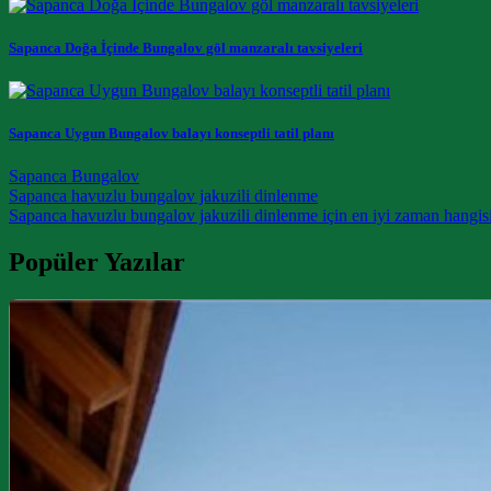
Sapanca Doğa İçinde Bungalov göl manzaralı tavsiyeleri
Sapanca Uygun Bungalov balayı konseptli tatil planı
Sapanca Bungalov
Post navigation
Sapanca havuzlu bungalov jakuzili dinlenme
Sapanca havuzlu bungalov jakuzili dinlenme için en iyi zaman hangis
Popüler Yazılar