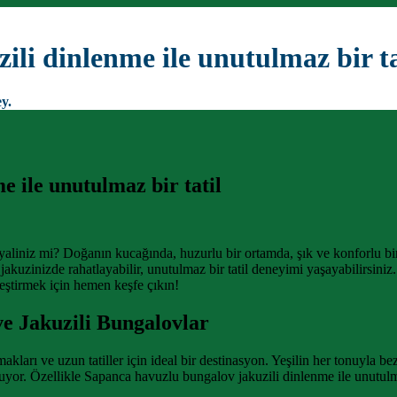
li dinlenme ile unutulmaz bir ta
y.
 ile unutulmaz bir tatil
ayaliniz mi? Doğanın kucağında, huzurlu bir ortamda, şık ve konforlu b
akuzinizde rahatlayabilir, unutulmaz bir tatil deneyimi yaşayabilirsiniz.
kleştirmek için hemen keşfe çıkın!
e Jakuzili Bungalovlar
akları ve uzun tatiller için ideal bir destinasyon. Yeşilin her tonuyla 
yor. Özellikle Sapanca havuzlu bungalov jakuzili dinlenme ile unutulma