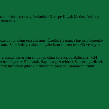
e yapabilirsiniz. Ayrıca, yakınlardaki Kartepe Kayak Merkezi’nde kış
bilirsiniz.
enize uygun olanı seçebilirsiniz. Özellikle Sapanca havuzlu bungalov
ısınız. Sitemizde yer alan bungalovların tamamı temizlik ve hijyen
arasında, sizler için en uygun olanı kolayca bulabilirsiniz. 7/24
ayı hedefliyoruz. Ek olarak, Sapanca gezi rehberi, Sapanca gezilecek
emek hizmetleri gibi ek hizmetlerimizden de yararlanabilirsiniz.