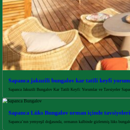
Sapanca jakuzili bungalov kar tatili keyfi yoruml
Sapanca Jakuzili Bungalov Kar Tatili Keyfi: Yorumlar ve Tavsiyeler Sapanc
Sapanca Lüks Bungalov orman içinde tavsiyeler
Sapanca’nın yemyeşil doğasında, ormanın kalbinde gizlenmiş lüks bunga