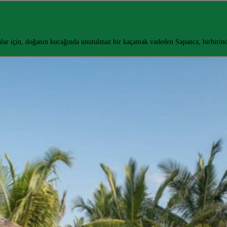
lar için, doğanın kucağında unutulmaz bir kaçamak vadeden Sapanca, birbiri