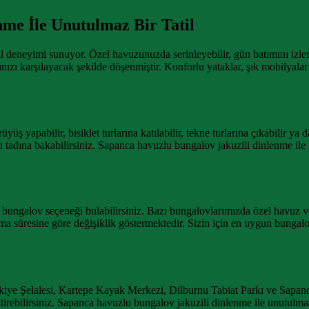
me İle Unutulmaz Bir Tatil
il deneyimi sunuyor. Özel havuzunuzda serinleyebilir, gün batımını izlerk
zı karşılayacak şekilde döşenmiştir. Konforlu yataklar, şık mobilyalar v
 yapabilir, bisiklet turlarına katılabilir, tekne turlarına çıkabilir ya d
rin tadına bakabilirsiniz. Sapanca havuzlu bungalov jakuzili dinlenme ile 
 bungalov seçeneği bulabilirsiniz. Bazı bungalovlarımızda özel havuz ve
a süresine göre değişiklik göstermektedir. Sizin için en uygun bungalovu
ye Şelalesi, Kartepe Kayak Merkezi, Dilburnu Tabiat Parkı ve Sapanca
tirebilirsiniz. Sapanca havuzlu bungalov jakuzili dinlenme ile unutulmaz