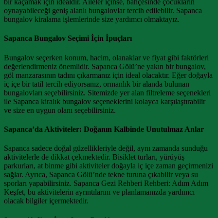
bir kaçamak için idealdir. Aileler içinse, bahçesinde çocukların
oynayabileceği geniş alanlı bungalovlar tercih edilebilir. Sapanca
bungalov kiralama işlemlerinde size yardımcı olmaktayız.
Sapanca Bungalov Seçimi İçin İpuçları
Bungalov seçerken konum, hacim, olanaklar ve fiyat gibi faktörleri
değerlendirmeniz önemlidir. Sapanca Gölü’ne yakın bir bungalov,
göl manzarasının tadını çıkarmanız için ideal olacaktır. Eğer doğayla
iç içe bir tatil tercih ediyorsanız, ormanlık bir alanda bulunan
bungalovları seçebilirsiniz. Sitemizde yer alan filtreleme seçenekleri
ile Sapanca kiralık bungalov seçeneklerini kolayca karşılaştırabilir
ve size en uygun olanı seçebilirsiniz.
Sapanca’da Aktiviteler: Doğanın Kalbinde Unutulmaz Anlar
Sapanca sadece doğal güzellikleriyle değil, aynı zamanda sunduğu
aktivitelerle de dikkat çekmektedir. Bisiklet turları, yürüyüş
parkurları, at binme gibi aktiviteler doğayla iç içe zaman geçirmenizi
sağlar. Ayrıca, Sapanca Gölü’nde tekne turuna çıkabilir veya su
sporları yapabilirsiniz. Sapanca Gezi Rehberi Rehberi: Adım Adım
Keşfet, bu aktivitelerin ayrıntılarını ve planlamanızda yardımcı
olacak bilgiler içermektedir.