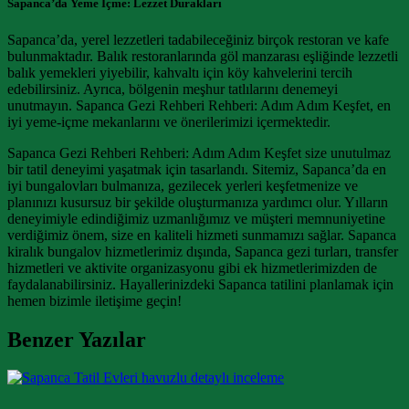
Sapanca’da Yeme İçme: Lezzet Durakları
Sapanca’da, yerel lezzetleri tadabileceğiniz birçok restoran ve kafe
bulunmaktadır. Balık restoranlarında göl manzarası eşliğinde lezzetli
balık yemekleri yiyebilir, kahvaltı için köy kahvelerini tercih
edebilirsiniz. Ayrıca, bölgenin meşhur tatlılarını denemeyi
unutmayın. Sapanca Gezi Rehberi Rehberi: Adım Adım Keşfet, en
iyi yeme-içme mekanlarını ve önerilerimizi içermektedir.
Sapanca Gezi Rehberi Rehberi: Adım Adım Keşfet size unutulmaz
bir tatil deneyimi yaşatmak için tasarlandı. Sitemiz, Sapanca’da en
iyi bungalovları bulmanıza, gezilecek yerleri keşfetmenize ve
planınızı kusursuz bir şekilde oluşturmanıza yardımcı olur. Yılların
deneyimiyle edindiğimiz uzmanlığımız ve müşteri memnuniyetine
verdiğimiz önem, size en kaliteli hizmeti sunmamızı sağlar. Sapanca
kiralık bungalov hizmetlerimiz dışında, Sapanca gezi turları, transfer
hizmetleri ve aktivite organizasyonu gibi ek hizmetlerimizden de
faydalanabilirsiniz. Hayallerinizdeki Sapanca tatilini planlamak için
hemen bizimle iletişime geçin!
Benzer Yazılar