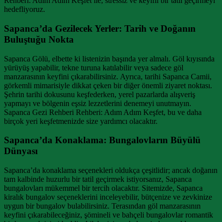
Rehberi: Adım Adım Keşfet ile, stressiz ve keyifli bir tatil geçirmeyi
hedefliyoruz.
Sapanca’da Gezilecek Yerler: Tarih ve Doğanın
Buluştuğu Nokta
Sapanca Gölü, elbette ki listenizin başında yer almalı. Göl kıyısında
yürüyüş yapabilir, tekne turuna katılabilir veya sadece göl
manzarasının keyfini çıkarabilirsiniz. Ayrıca, tarihi Sapanca Camii,
görkemli mimarisiyle dikkat çeken bir diğer önemli ziyaret noktası.
Şehrin tarihi dokusunu keşfederken, yerel pazarlarda alışveriş
yapmayı ve bölgenin eşsiz lezzetlerini denemeyi unutmayın.
Sapanca Gezi Rehberi Rehberi: Adım Adım Keşfet, bu ve daha
birçok yeri keşfetmenizde size yardımcı olacaktır.
Sapanca’da Konaklama: Bungalovların Büyülü
Dünyası
Sapanca’da konaklama seçenekleri oldukça çeşitlidir; ancak doğanın
tam kalbinde huzurlu bir tatil geçirmek istiyorsanız, Sapanca
bungalovları mükemmel bir tercih olacaktır. Sitemizde, Sapanca
kiralık bungalov seçeneklerini inceleyebilir, bütçenize ve zevkinize
uygun bir bungalov bulabilirsiniz. Terasından göl manzarasının
keyfini çıkarabileceğiniz, şömineli ve bahçeli bungalovlar romantik