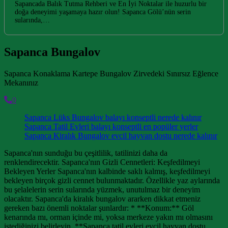
Sapancada Balık Tutma Rehberi ve En İyi Noktalar ile huzurlu bir
doğa deneyimi yaşamaya hazır olun! Sapanca Gölü’nün serin
sularında,…
Sapanca Bungalov
Sapanca Konaklama Kartepe Bungalov Zirvedeki Sınırsız Eğlence
Mekanınız
0
Sapanca Lüks Bungalov balayı konseptli nerede kalınır
Sapanca Tatil Evleri balayı konseptli en popüler yerler
Sapanca Kiralık Bungalov evcil hayvan dostu nerede kalınır
Sapanca'nın sunduğu bu çeşitlilik, tatilinizi daha da
renklendirecektir. Sapanca'nın Gizli Cennetleri: Keşfedilmeyi
Bekleyen Yerler Sapanca'nın kalbinde saklı kalmış, keşfedilmeyi
bekleyen birçok gizli cennet bulunmaktadır. Özellikle yaz aylarında
bu şelalelerin serin sularında yüzmek, unutulmaz bir deneyim
olacaktır. Sapanca'da kiralık bungalov ararken dikkat etmeniz
gereken bazı önemli noktalar şunlardır: * **Konum:** Göl
kenarında mı, orman içinde mi, yoksa merkeze yakın mı olmasını
istediğinizi belirleyin. **Sapanca tatil evleri evcil hayvan dostu