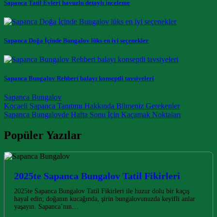
Sapanca Tatil Evleri havuzlu detaylı inceleme
Sapanca Doğa İçinde Bungalov lüks en iyi seçenekler
Sapanca Bungalov Rehberi balayı konseptli tavsiyeleri
Sapanca Bungalov
Post navigation
Kocaeli Sapanca Tanıtımı Hakkında Bilmeniz Gerekenler
Sapanca Bungalovde Hafta Sonu İçin Kaçamak Noktaları
Popüler Yazılar
2025te Sapanca Bungalov Tatil Fikirleri
2025te Sapanca Bungalov Tatil Fikirleri ile huzur dolu bir kaçış
hayal edin; doğanın kucağında, şirin bungalovunuzda keyifli anlar
yaşayın. Sapanca’nın…