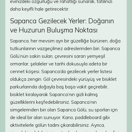
evinizdeki özgürlüğü ve rahatlığı sunarak, tatilinizi
daha keyifli hale getirecektir.
Sapanca Gezilecek Yerler: Doğanın
ve Huzurun Buluşma Noktası
Sapanca, her mevsim ayrı bir güzelliğe bürünen, doğa
tutkunlarının vazgeçilmez adreslerinden biri. Sapanca
Gölü’nün sakin suları, çevresini saran yemyeşil
ormanlar, şelaleler ve tarihi dokusuyla adeta bir
cennet köşesi. Sapanca’da gezilecek yerler listesi
oldukça zengin. Göl çevresindeki yürüyüş ve bisiklet
parkurlarında doğayla baş başa vakit geçirebilir,
bisiklet kiralayarak Sapanca’nın gizli kalmış
güzelliklerini keşfedebilirsiniz. Sapanca’nın
simgelerinden biri olan Sapanca Gölü, su sporları için
de ideal bir alan sunuyor. Kano, paddleboard gibi
aktivitelerle gölün tadını çıkarabilirsiniz. Ayrıca,