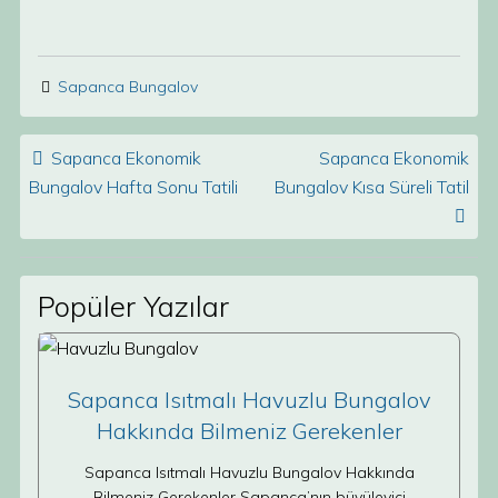
Sapanca Bungalov
Post navigation
Sapanca Ekonomik
Sapanca Ekonomik
Bungalov Hafta Sonu Tatili
Bungalov Kısa Süreli Tatil
Popüler Yazılar
Sapanca Isıtmalı Havuzlu Bungalov
Hakkında Bilmeniz Gerekenler
Sapanca Isıtmalı Havuzlu Bungalov Hakkında
Bilmeniz Gerekenler Sapanca’nın büyüleyici