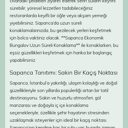
civardaki şelaleleri ziyaret ederek serin suların keyfini
sürebilir, yöresel lezzetleri tadabileceğiniz
restoranlarda keyifli bir öğle veya akşam yemeği
yiyebilirsiniz. Sapanca’da uzun süreli
konaklamalarınızda, bu gezilecek yerleri keşfetmek
için bolca vaktiniz olacak. **Sapanca Ekonomik
Bungalov Uzun Süreli Konaklama** ile konaklarken, bu
eşsiz güzellikleri keşfetmek için harika bir başlangıç
yapabilirsiniz.
Sapanca Tanıtımı: Sakin Bir Kaçış Noktası
Sapanca, İstanbul’a yakınlığı, ulaşım kolaylığı ve doğal
güzellikleriyle son yıllarda popülerliği artan bir tatil
destinasyonu. Sakin ve huzurlu atmosferi, göl
manzarası ve doğayla iç içe konaklama
seçenekleriyle, özellikle şehir hayatının stresinden
uzaklaşmak isteyenler için ideal bir kaçış noktası.
Sapanca’nın kendine has bir ruhu var; burada zaman