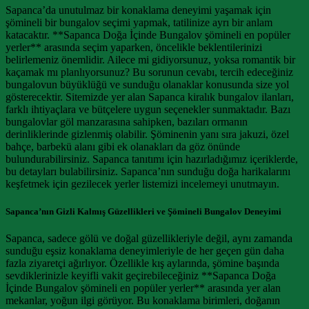
Sapanca’da unutulmaz bir konaklama deneyimi yaşamak için
şömineli bir bungalov seçimi yapmak, tatilinize ayrı bir anlam
katacaktır. **Sapanca Doğa İçinde Bungalov şömineli en popüler
yerler** arasında seçim yaparken, öncelikle beklentilerinizi
belirlemeniz önemlidir. Ailece mi gidiyorsunuz, yoksa romantik bir
kaçamak mı planlıyorsunuz? Bu sorunun cevabı, tercih edeceğiniz
bungalovun büyüklüğü ve sunduğu olanaklar konusunda size yol
gösterecektir. Sitemizde yer alan Sapanca kiralık bungalov ilanları,
farklı ihtiyaçlara ve bütçelere uygun seçenekler sunmaktadır. Bazı
bungalovlar göl manzarasına sahipken, bazıları ormanın
derinliklerinde gizlenmiş olabilir. Şöminenin yanı sıra jakuzi, özel
bahçe, barbekü alanı gibi ek olanakları da göz önünde
bulundurabilirsiniz. Sapanca tanıtımı için hazırladığımız içeriklerde,
bu detayları bulabilirsiniz. Sapanca’nın sunduğu doğa harikalarını
keşfetmek için gezilecek yerler listemizi incelemeyi unutmayın.
Sapanca’nın Gizli Kalmış Güzellikleri ve Şömineli Bungalov Deneyimi
Sapanca, sadece gölü ve doğal güzellikleriyle değil, aynı zamanda
sunduğu eşsiz konaklama deneyimleriyle de her geçen gün daha
fazla ziyaretçi ağırlıyor. Özellikle kış aylarında, şömine başında
sevdiklerinizle keyifli vakit geçirebileceğiniz **Sapanca Doğa
İçinde Bungalov şömineli en popüler yerler** arasında yer alan
mekanlar, yoğun ilgi görüyor. Bu konaklama birimleri, doğanın