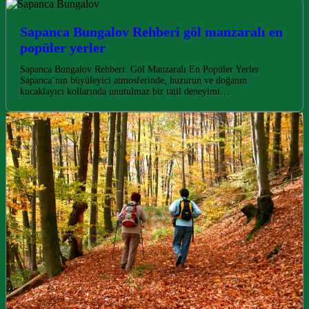
Sapanca Bungalov Rehberi göl manzaralı en
popüler yerler
Sapanca Bungalov Rehberi: Göl Manzaralı En Popüler Yerler
Sapanca’nın büyüleyici atmosferinde, huzurun ve doğanın
kucaklayıcı kollarında unutulmaz bir tatil deneyimi…