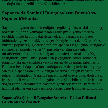
sunduğu tüm güzellikleri keşfedebilirsiniz.
Sapanca’da Şömineli Bungalovların Büyüsü ve
Popüler Mekanlar
Sapanca, doğanın tüm cömertliğini sergilediği, huzur dolu bir kaçış
noktasıdır. Şehrin karmaşasından uzaklaşmak, yenilenmek ve
sevdiklerinizle keyifli vakit geçirmek için Sapanca, sunduğu
birbirinden güzel konaklama seçenekleriyle öne çıkar. Özellikle son
yıllarda popülerliği giderek artan **Sapanca Doğa İçinde Bungalov
şömineli en popüler yerler** arasında yer alan mekanlar,
misafirlerine adeta bir masal diyarı atmosferi sunmaktadır. Kışın
soğuğunda içinizi ısıtan şömine ateşi eşliğinde edilen sohbetler,
romantik akşam yemekleri ve kuş sesleriyle uyanılan sabahlar…
Bunların hepsi Sapanca’nın sunduğu eşsiz deneyimlerin bir parçası.
Sitemiz, Sapanca’da kiralık bungalov arayanlar için kapsamlı bir
rehber niteliğindedir. Sapanca’nın en güzel köşelerinde, doğayla iç
içe, şömineli ve konforlu bungalovları keşfedebilir, tatiliniz için en
doğru kararı verebilirsiniz. Sapanca gezilecek yerler listemizle de
tatilinizi planlarken size yardımcı olacak detaylı bilgiler sunuyoruz.
Sapanca’da Şömineli Bungalov Seçerken Dikkat Edilmesi
Gerekenler ve Öneriler