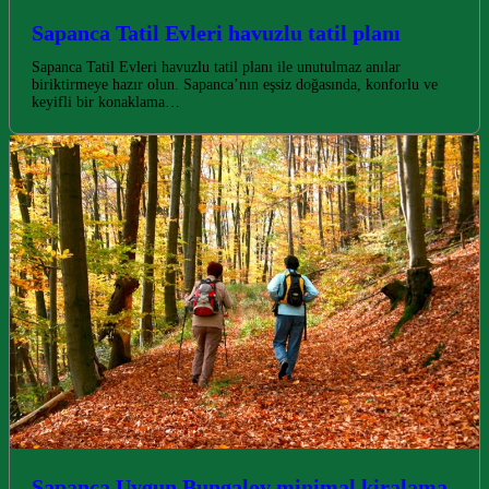
Sapanca Tatil Evleri havuzlu tatil planı
Sapanca Tatil Evleri havuzlu tatil planı ile unutulmaz anılar
biriktirmeye hazır olun. Sapanca’nın eşsiz doğasında, konforlu ve
keyifli bir konaklama…
Sapanca Uygun Bungalov minimal kiralama