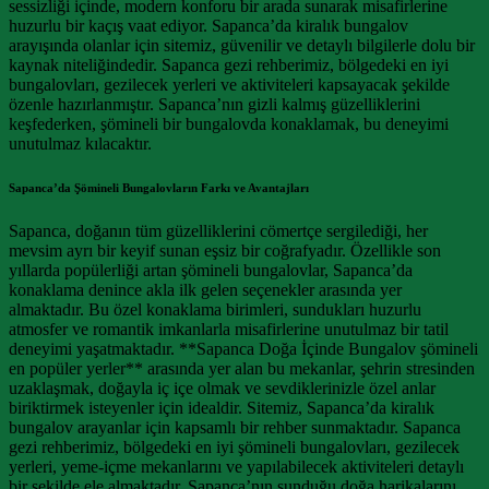
sessizliği içinde, modern konforu bir arada sunarak misafirlerine
huzurlu bir kaçış vaat ediyor. Sapanca’da kiralık bungalov
arayışında olanlar için sitemiz, güvenilir ve detaylı bilgilerle dolu bir
kaynak niteliğindedir. Sapanca gezi rehberimiz, bölgedeki en iyi
bungalovları, gezilecek yerleri ve aktiviteleri kapsayacak şekilde
özenle hazırlanmıştır. Sapanca’nın gizli kalmış güzelliklerini
keşfederken, şömineli bir bungalovda konaklamak, bu deneyimi
unutulmaz kılacaktır.
Sapanca’da Şömineli Bungalovların Farkı ve Avantajları
Sapanca, doğanın tüm güzelliklerini cömertçe sergilediği, her
mevsim ayrı bir keyif sunan eşsiz bir coğrafyadır. Özellikle son
yıllarda popülerliği artan şömineli bungalovlar, Sapanca’da
konaklama denince akla ilk gelen seçenekler arasında yer
almaktadır. Bu özel konaklama birimleri, sundukları huzurlu
atmosfer ve romantik imkanlarla misafirlerine unutulmaz bir tatil
deneyimi yaşatmaktadır. **Sapanca Doğa İçinde Bungalov şömineli
en popüler yerler** arasında yer alan bu mekanlar, şehrin stresinden
uzaklaşmak, doğayla iç içe olmak ve sevdiklerinizle özel anlar
biriktirmek isteyenler için idealdir. Sitemiz, Sapanca’da kiralık
bungalov arayanlar için kapsamlı bir rehber sunmaktadır. Sapanca
gezi rehberimiz, bölgedeki en iyi şömineli bungalovları, gezilecek
yerleri, yeme-içme mekanlarını ve yapılabilecek aktiviteleri detaylı
bir şekilde ele almaktadır. Sapanca’nın sunduğu doğa harikalarını