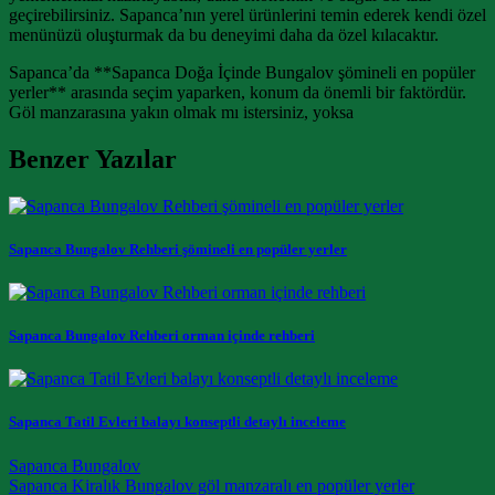
geçirebilirsiniz. Sapanca’nın yerel ürünlerini temin ederek kendi özel
menünüzü oluşturmak da bu deneyimi daha da özel kılacaktır.
Sapanca’da **Sapanca Doğa İçinde Bungalov şömineli en popüler
yerler** arasında seçim yaparken, konum da önemli bir faktördür.
Göl manzarasına yakın olmak mı istersiniz, yoksa
Benzer Yazılar
Sapanca Bungalov Rehberi şömineli en popüler yerler
Sapanca Bungalov Rehberi orman içinde rehberi
Sapanca Tatil Evleri balayı konseptli detaylı inceleme
Sapanca Bungalov
Post navigation
Sapanca Kiralık Bungalov göl manzaralı en popüler yerler