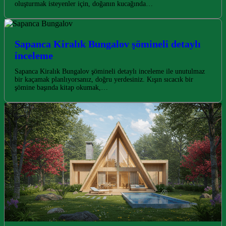
oluşturmak isteyenler için, doğanın kucağında…
Sapanca Kiralık Bungalov şömineli detaylı
inceleme
Sapanca Kiralık Bungalov şömineli detaylı inceleme ile unutulmaz
bir kaçamak planlıyorsanız, doğru yerdesiniz. Kışın sıcacık bir
şömine başında kitap okumak,…