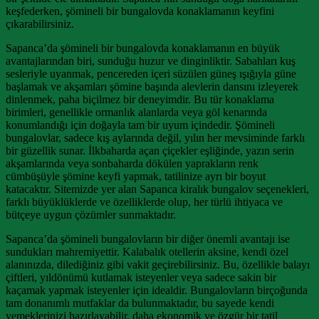
keşfederken, şömineli bir bungalovda konaklamanın keyfini
çıkarabilirsiniz.
Sapanca’da şömineli bir bungalovda konaklamanın en büyük
avantajlarından biri, sunduğu huzur ve dinginliktir. Sabahları kuş
sesleriyle uyanmak, pencereden içeri süzülen güneş ışığıyla güne
başlamak ve akşamları şömine başında alevlerin dansını izleyerek
dinlenmek, paha biçilmez bir deneyimdir. Bu tür konaklama
birimleri, genellikle ormanlık alanlarda veya göl kenarında
konumlandığı için doğayla tam bir uyum içindedir. Şömineli
bungalovlar, sadece kış aylarında değil, yılın her mevsiminde farklı
bir güzellik sunar. İlkbaharda açan çiçekler eşliğinde, yazın serin
akşamlarında veya sonbaharda dökülen yaprakların renk
cümbüşüyle şömine keyfi yapmak, tatilinize ayrı bir boyut
katacaktır. Sitemizde yer alan Sapanca kiralık bungalov seçenekleri,
farklı büyüklüklerde ve özelliklerde olup, her türlü ihtiyaca ve
bütçeye uygun çözümler sunmaktadır.
Sapanca’da şömineli bungalovların bir diğer önemli avantajı ise
sundukları mahremiyettir. Kalabalık otellerin aksine, kendi özel
alanınızda, dilediğiniz gibi vakit geçirebilirsiniz. Bu, özellikle balayı
çiftleri, yıldönümü kutlamak isteyenler veya sadece sakin bir
kaçamak yapmak isteyenler için idealdir. Bungalovların birçoğunda
tam donanımlı mutfaklar da bulunmaktadır, bu sayede kendi
yemeklerinizi hazırlayabilir, daha ekonomik ve özgür bir tatil