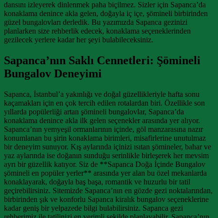
dansını izleyerek dinlenmek paha biçilmez. Sizler için Sapanca’da
konaklama denince akla gelen, doğayla iç içe, şömineli birbirinden
güzel bungalovları derledik. Bu yazımızda Sapanca gezinizi
planlarken size rehberlik edecek, konaklama seçeneklerinden
gezilecek yerlere kadar her şeyi bulabileceksiniz.
Sapanca’nın Saklı Cennetleri: Şömineli
Bungalov Deneyimi
Sapanca, İstanbul’a yakınlığı ve doğal güzellikleriyle hafta sonu
kaçamakları için en çok tercih edilen rotalardan biri. Özellikle son
yıllarda popülerliği artan şömineli bungalovlar, Sapanca’da
konaklama denince akla ilk gelen seçenekler arasında yer alıyor.
Sapanca’nın yemyeşil ormanlarının içinde, göl manzarasına nazır
konumlanan bu şirin konaklama birimleri, misafirlerine unutulmaz
bir deneyim sunuyor. Kış aylarında içinizi ısıtan şömineler, bahar ve
yaz aylarında ise doğanın sunduğu serinlikle birleşerek her mevsim
ayrı bir güzellik katıyor. Siz de **Sapanca Doğa İçinde Bungalov
şömineli en popüler yerler** arasında yer alan bu özel mekanlarda
konaklayarak, doğayla baş başa, romantik ve huzurlu bir tatil
geçirebilirsiniz. Sitemizde Sapanca’nın en gözde gezi noktalarından,
birbirinden şık ve konforlu Sapanca kiralık bungalov seçeneklerine
kadar geniş bir yelpazede bilgi bulabilirsiniz. Sapanca gezi
rehberimiz ile tatilinizi en verimli şekilde planlayabilir, Sapanca’nın