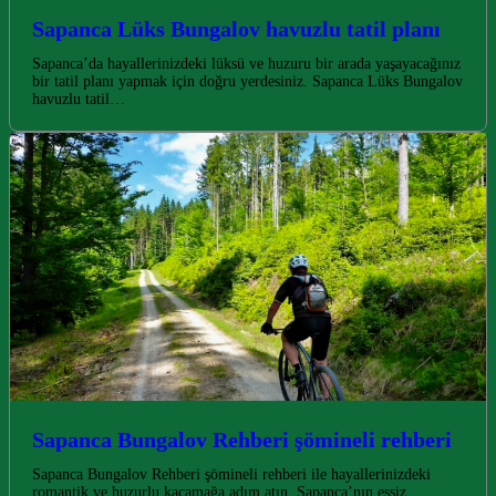
Sapanca Lüks Bungalov havuzlu tatil planı
Sapanca’da hayallerinizdeki lüksü ve huzuru bir arada yaşayacağınız
bir tatil planı yapmak için doğru yerdesiniz. Sapanca Lüks Bungalov
havuzlu tatil…
Sapanca Bungalov Rehberi şömineli rehberi
Sapanca Bungalov Rehberi şömineli rehberi ile hayallerinizdeki
romantik ve huzurlu kaçamağa adım atın. Sapanca’nın eşsiz