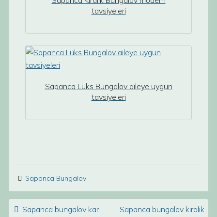
Sapanca Kiralık Bungalov modern
tavsiyeleri
Sapanca Lüks Bungalov aileye uygun
tavsiyeleri
Sapanca Bungalov
Post navigation
Sapanca bungalov kar
Sapanca bungalov kiralık