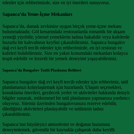
edenler için rehberimizde, size en iyi önerileri sunuyoruz.
Sapanca’da Yeme-İçme Mekanları
Sapanca’da, damak zevkinize uygun birçok yeme-içme mekanı
bulunmaktadır. Göl kenarındaki restoranlarda romantik bir akşam
yemeği yiyebilir, yöresel yemeklerin tadına bakabilir veya kafelerde
huzurlu bir kahvaltının keyfini çıkarabilirsiniz. Sapanca bungalov
dağ evi keyfi tercih edenler için rehberimizde, en iyi restoran ve
kafeleri bulabilirsiniz. Size en yakın konumdaki mekanları kolayca
tespit edebilir ve lezzetli bir yemek deneyimi yaşayabilirsiniz.
Sapanca’da Bungalov Tatili Planlama Rehberi
Sapanca bungalov dağ evi keyfi tercih edenler için rehberimiz, tatil
planlamanızı kolaylaştırmak için hazırlandı. Ulaşım seçenekleri,
konaklama önerileri, gezilecek yerler ve aktiviteler hakkında detaylı
bilgiler sunarak, mükemmel bir tatil planlaması yapmanıza yardımcı
oluyoruz. Sitemiz üzerinden bungalovunuzu rezerve edebilir,
dilediğiniz aktiviteleri planlayabilir ve tatilinizin tadını
çıkarabilirsiniz.
Sapanca’nın büyüleyici atmosferini ve doğanın huzurunu
deneyimlemek, güvenilir bir kaynakla çalışarak daha keyifli