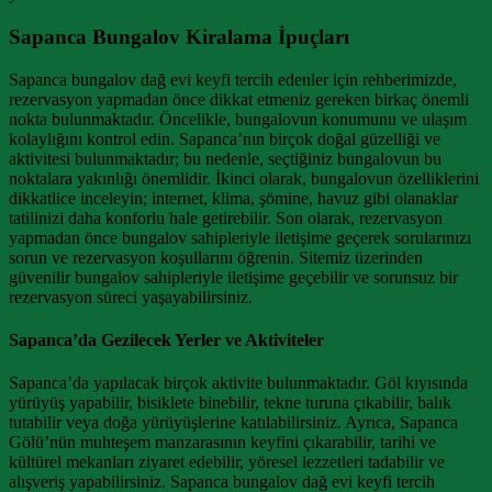
Sapanca Bungalov Kiralama İpuçları
Sapanca bungalov dağ evi keyfi tercih edenler için rehberimizde,
rezervasyon yapmadan önce dikkat etmeniz gereken birkaç önemli
nokta bulunmaktadır. Öncelikle, bungalovun konumunu ve ulaşım
kolaylığını kontrol edin. Sapanca’nın birçok doğal güzelliği ve
aktivitesi bulunmaktadır; bu nedenle, seçtiğiniz bungalovun bu
noktalara yakınlığı önemlidir. İkinci olarak, bungalovun özelliklerini
dikkatlice inceleyin; internet, klima, şömine, havuz gibi olanaklar
tatilinizi daha konforlu hale getirebilir. Son olarak, rezervasyon
yapmadan önce bungalov sahipleriyle iletişime geçerek sorularınızı
sorun ve rezervasyon koşullarını öğrenin. Sitemiz üzerinden
güvenilir bungalov sahipleriyle iletişime geçebilir ve sorunsuz bir
rezervasyon süreci yaşayabilirsiniz.
Sapanca’da Gezilecek Yerler ve Aktiviteler
Sapanca’da yapılacak birçok aktivite bulunmaktadır. Göl kıyısında
yürüyüş yapabilir, bisiklete binebilir, tekne turuna çıkabilir, balık
tutabilir veya doğa yürüyüşlerine katılabilirsiniz. Ayrıca, Sapanca
Gölü’nün muhteşem manzarasının keyfini çıkarabilir, tarihi ve
kültürel mekanları ziyaret edebilir, yöresel lezzetleri tadabilir ve
alışveriş yapabilirsiniz. Sapanca bungalov dağ evi keyfi tercih