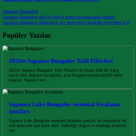
Sapanca Bungalov
Post navigation
Sapanca bungalov dağ evi keyfi rezervasyonu nasıl yapılır?
Sapanca bungalov doğayla iç içe deneyimi yaşamak isteyenler için
Popüler Yazılar
2025te Sapanca Bungalov Tatil Fikirleri
2025te Sapanca Bungalov Tatil Fikirleri ile huzur dolu bir kaçış
hayal edin; doğanın kucağında, şirin bungalovunuzda keyifli anlar
yaşayın. Sapanca’nın…
Sapanca Lüks Bungalov minimal kiralama
ipuçları
Sapanca Lüks Bungalov minimal kiralama ipuçları ile unutulmaz bir
tatil deneyimi için hazır olun. Sakinliği, doğası ve sunduğu konforla
öne…