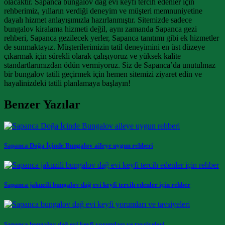
olacaktır. Sapanca bungalov dağ evi keyfi tercih edenler için
rehberimiz, yılların verdiği deneyim ve müşteri memnuniyetine
dayalı hizmet anlayışımızla hazırlanmıştır. Sitemizde sadece
bungalov kiralama hizmeti değil, aynı zamanda Sapanca gezi
rehberi, Sapanca gezilecek yerler, Sapanca tanıtımı gibi ek hizmetler
de sunmaktayız. Müşterilerimizin tatil deneyimini en üst düzeye
çıkarmak için sürekli olarak çalışıyoruz ve yüksek kalite
standartlarımızdan ödün vermiyoruz. Siz de Sapanca’da unutulmaz
bir bungalov tatili geçirmek için hemen sitemizi ziyaret edin ve
hayalinizdeki tatili planlamaya başlayın!
Benzer Yazılar
Sapanca Doğa İçinde Bungalov aileye uygun rehberi
Sapanca jakuzili bungalov dağ evi keyfi tercih edenler için rehber
Sapanca bungalov dağ evi keyfi yorumları ve tavsiyeleri