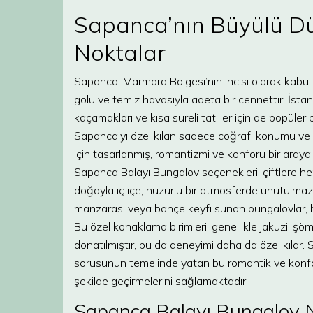
Sapanca’nın Büyülü Dün
Noktalar
Sapanca, Marmara Bölgesi’nin incisi olarak kabul 
gölü ve temiz havasıyla adeta bir cennettir. İstan
kaçamakları ve kısa süreli tatiller için de popüle
Sapanca’yı özel kılan sadece coğrafi konumu ve doğa
için tasarlanmış, romantizmi ve konforu bir araya
Sapanca Balayı Bungalov seçenekleri, çiftlere he
doğayla iç içe, huzurlu bir atmosferde unutulmaz a
manzarası veya bahçe keyfi sunan bungalovlar, h
Bu özel konaklama birimleri, genellikle jakuzi, şö
donatılmıştır, bu da deneyimi daha da özel kılar
sorusunun temelinde yatan bu romantik ve konforlu 
şekilde geçirmelerini sağlamaktadır.
Sapanca Balayı Bungalov Ne