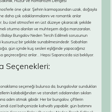
 Sakinlik, Huzur ve Romantizm Dengesi
mosferle öne çıkar. Şehrin karmaşasından uzak, doğayla
erine daha çok odaklanmalarını ve romantik anlar
r, bu özel atmosferi en üst düzeye çıkaracak şekilde
ömineli oturma alanları ve muhteşem doğa manzaraları,
ca Balayı Bungalov Neden Tercih Edilmeli sorusunun
i kusursuz bir şekilde sunabilmesindedir. Sabahları
doğa, gün içinde kuş sesleri eşliğinde yapacağınız
aşa geçireceğiniz anlar… Hepsi Sapanca’da sizi bekliyor.
 Seçenekleri:
k konaklama seçeneği bulunsa da, bungalovlar sundukları
ellerin kalabalığından ve standart odalarından sıkılan
ına adım atmak gibidir. Her bir bungalov, çiftlerin
endi özel bahçenizde kahvaltı yapabilir, gün batımını