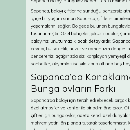
Sapanca Balayı Bungalov Neden Tercih Edilmeli:
Sapanca, balayı çiftlerine sunduğu benzersiz at
iç içe bir yaşam sunan Sapanca, çiftlerin birbirl
yaşamalarını sağlar. Bölgede bulunan bungalovla
tasarlanmıştır. Özel bahçeler, jakuzili odalar, ş
balayınızı unutulmaz kılacak detaylardır. Sapan
cevabı, bu sakinlik, huzur ve romantizm dengesin
pencerenizi açtığınızda sizi karşılayan yemyeşil 
sohbetler, akşamları ise yıldızların altında baş b
Sapanca’da Konaklama
Bungalovların Farkı
Sapanca’da balayı için tercih edilebilecek birço
özel atmosfer ve konfor ile bir adım öne çıkar. Ot
çiftler için bungalovlar, adeta kendi özel dünyalar
mahremiyetini ön planda tutarak tasarlanmıştır. K