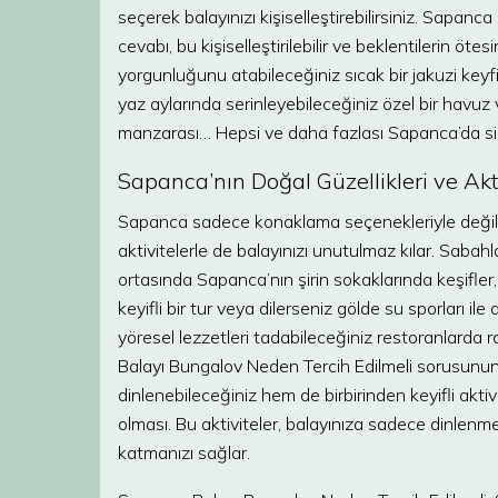
seçerek balayınızı kişiselleştirebilirsiniz. Sapa
cevabı, bu kişiselleştirilebilir ve beklentilerin ö
yorgunluğunu atabileceğiniz sıcak bir jakuzi keyfi
yaz aylarında serinleyebileceğiniz özel bir havu
manzarası… Hepsi ve daha fazlası Sapanca’da sizi
Sapanca’nın Doğal Güzellikleri ve Akti
Sapanca sadece konaklama seçenekleriyle değil,
aktivitelerle de balayınızı unutulmaz kılar. Sabah
ortasında Sapanca’nın şirin sokaklarında keşifler
keyifli bir tur veya dilerseniz gölde su sporları ile
yöresel lezzetleri tadabileceğiniz restoranlarda 
Balayı Bungalov Neden Tercih Edilmeli sorusunun
dinlenebileceğiniz hem de birbirinden keyifli aktiv
olması. Bu aktiviteler, balayınıza sadece dinlen
katmanızı sağlar.