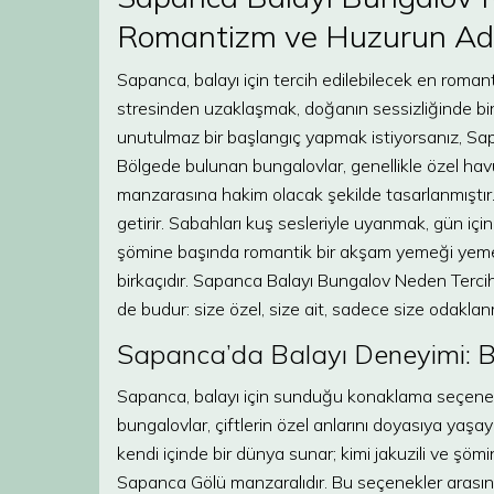
Romantizm ve Huzurun Ad
Sapanca, balayı için tercih edilebilecek en romant
stresinden uzaklaşmak, doğanın sessizliğinde birb
unutulmaz bir başlangıç yapmak istiyorsanız, Sap
Bölgede bulunan bungalovlar, genellikle özel havu
manzarasına hakim olacak şekilde tasarlanmıştır. 
getirir. Sabahları kuş sesleriyle uyanmak, gün iç
şömine başında romantik bir akşam yemeği yeme
birkaçıdır. Sapanca Balayı Bungalov Neden Tercih
de budur: size özel, size ait, sadece size odaklanm
Sapanca’da Balayı Deneyimi: Be
Sapanca, balayı için sunduğu konaklama seçenekle
bungalovlar, çiftlerin özel anlarını doyasıya yaşay
kendi içinde bir dünya sunar; kimi jakuzili ve şöm
Sapanca Gölü manzaralıdır. Bu seçenekler arasınd