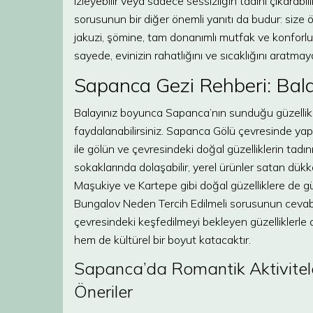
izleyebilir veya sadece sessizliğin tadını çıkarab
sorusunun bir diğer önemli yanıtı da budur: size öz
jakuzi, şömine, tam donanımlı mutfak ve konforlu y
sayede, evinizin rahatlığını ve sıcaklığını aratmaya
Sapanca Gezi Rehberi: Bala
Balayınız boyunca Sapanca’nın sunduğu güzellikl
faydalanabilirsiniz. Sapanca Gölü çevresinde yapac
ile gölün ve çevresindeki doğal güzelliklerin tadın
sokaklarında dolaşabilir, yerel ürünler satan dükka
Maşukiye ve Kartepe gibi doğal güzelliklere de gü
Bungalov Neden Tercih Edilmeli sorusunun cevabı
çevresindeki keşfedilmeyi bekleyen güzelliklerle 
hem de kültürel bir boyut katacaktır.
Sapanca’da Romantik Aktivitele
Öneriler