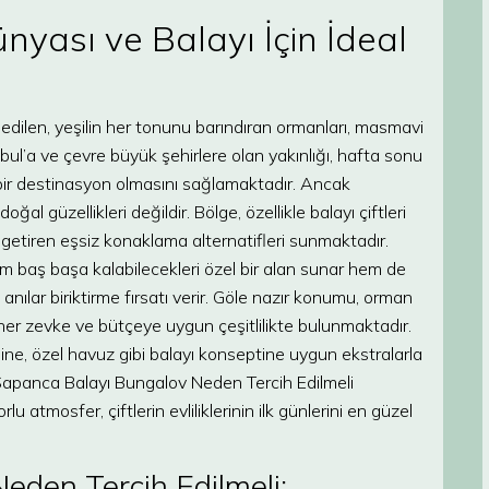
yası ve Balayı İçin İdeal
edilen, yeşilin her tonunu barındıran ormanları, masmavi
bul’a ve çevre büyük şehirlere olan yakınlığı, hafta sonu
r bir destinasyon olmasını sağlamaktadır. Ancak
l güzellikleri değildir. Bölge, özellikle balayı çiftleri
 getiren eşsiz konaklama alternatifleri sunmaktadır.
m baş başa kalabilecekleri özel bir alan sunar hem de
nılar biriktirme fırsatı verir. Göle nazır konumu, orman
er zevke ve bütçeye uygun çeşitlilikte bulunmaktadır.
mine, özel havuz gibi balayı konseptine uygun ekstralarla
. Sapanca Balayı Bungalov Neden Tercih Edilmeli
atmosfer, çiftlerin evliliklerinin ilk günlerini en güzel
den Tercih Edilmeli: