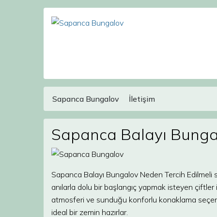
Sapanca Bungalov
İletişim
Main Navigation
Sapanca Balayı Bungal
Sapanca Balayı Bungalov Neden Tercih Edilmeli 
anılarla dolu bir başlangıç yapmak isteyen çiftler
atmosferi ve sunduğu konforlu konaklama seçenekl
ideal bir zemin hazırlar.