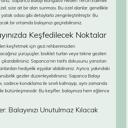
ilirsiniz. Sapanca Balayı Bungalov Neden Tercih Edilmeli
el, size ait bir alan sunması. Bu özel alanlar, genellikle
atak odası gibi detaylarla zenginleştirilmiştir. Bu
cak bir ortamda balayınızı geçirebilirsiniz.
yınızda Keşfedilecek Noktalar
eri keşfetmek için gezi rehberimizden
ağınız yürüyüşler, bisiklet turları veya tekne gezileri
ı çıkarabilirsiniz. Sapanca’nın tarihi dokusunu yansıtan
nlardan hediyelik eşyalar alabilirsiniz. Ayrıca, yakındaki
nübirlik geziler düzenleyebilirsiniz. Sapanca Balayı
, sadece konaklama ile sınırlı kalmayıp, aynı zamanda
de bütünleşmesidir. Bu keşifler, balayınıza hem eğlence
r: Balayınızı Unutulmaz Kılacak