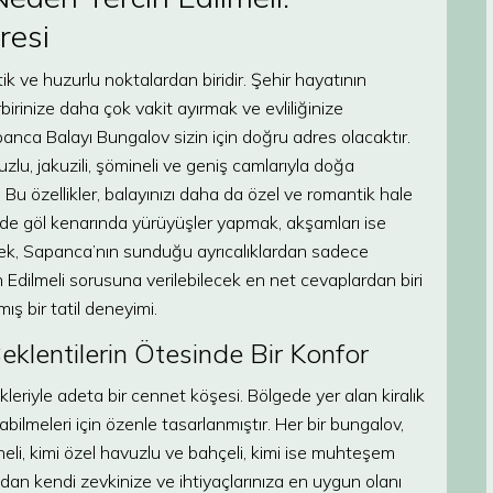
resi
ik ve huzurlu noktalardan biridir. Şehir hayatının
irinize daha çok vakit ayırmak ve evliliğinize
anca Balayı Bungalov sizin için doğru adres olacaktır.
zlu, jakuzili, şömineli ve geniş camlarıyla doğa
Bu özellikler, balayınızı daha da özel ve romantik hale
inde göl kenarında yürüyüşler yapmak, akşamları ise
k, Sapanca’nın sunduğu ayrıcalıklardan sadece
 Edilmeli sorusuna verilebilecek en net cevaplardan biri
ış bir tatil deneyimi.
klentilerin Ötesinde Bir Konfor
riyle adeta bir cennet köşesi. Bölgede yer alan kiralık
abilmeleri için özenle tasarlanmıştır. Her bir bungalov,
ineli, kimi özel havuzlu ve bahçeli, kimi ise muhteşem
an kendi zevkinize ve ihtiyaçlarınıza en uygun olanı