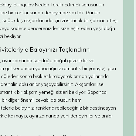
nca Balayı Bungalov Neden Tercih Edilmeli sorusunun
tesinde bir konfor sunan deneyimde saklıdır. Günün
, soğuk kış akşamlarında içinizi ısıtacak bir şömine ateşi,
z veya sadece pencerenizden size eşlik eden yeşil doğa
 bekliyor.
viteleriyle Balayınızı Taçlandırın
 aynı zamanda sunduğu doğal güzellikler ve
ları göl kenarında yapacağınız romantik bir yürüyüş, gün
, öğleden sonra bisiklet kiralayarak orman yollarında
 adrenalin dolu anlar yaşayabilirsiniz. Akşamları ise
romantik bir akşam yemeği sizleri bekliyor. Sapanca
 bir diğer önemli cevabı da budur: hem
itelerle balayınızı renklendirebileceğiniz bir destinasyon
mekle kalmayıp, aynı zamanda yeni deneyimler ve anılar