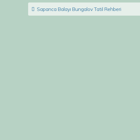
Post navigation
Sapanca Balayı Bungalov Tatil Rehberi