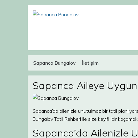
Sapanca Bungalov
İletişim
Main Navigation
Sapanca Aileye Uygun 
Sapanca’da ailenizle unutulmaz bir tatil planlıy
Bungalov Tatil Rehberi ile size keyifli bir kaçama
Sapanca’da Ailenizle 