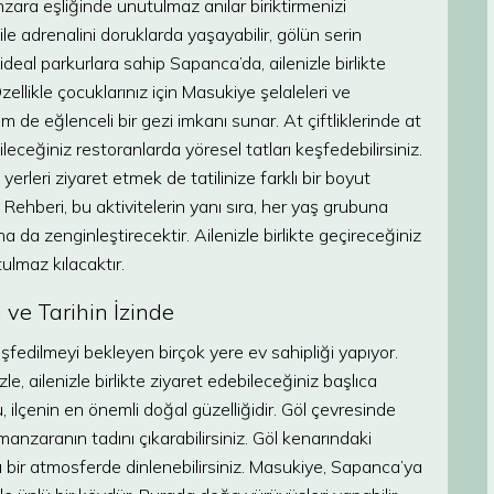
nzara eşliğinde unutulmaz anılar biriktirmenizi
le adrenalini doruklarda yaşayabilir, gölün serin
 ideal parkurlara sahip Sapanca’da, ailenizle birlikte
 Özellikle çocuklarınız için Masukiye şelaleleri ve
 de eğlenceli bir gezi imkanı sunar. At çiftliklerinde at
leceğiniz restoranlarda yöresel tatları keşfedebilirsiniz.
erleri ziyaret etmek de tatilinize farklı bir boyut
ehberi, bu aktivitelerin yanı sıra, her yaş grubuna
ha da zenginleştirecektir. Ailenizle birlikte geçireceğiniz
tulmaz kılacaktır.
 ve Tarihin İzinde
şfedilmeyi bekleyen birçok yere ev sahipliği yapıyor.
 ailenizle birlikte ziyaret edebileceğiniz başlıca
 ilçenin en önemli doğal güzelliğidir. Göl çevresinde
manzaranın tadını çıkarabilirsiniz. Göl kenarındaki
u bir atmosferde dinlenebilirsiniz. Masukiye, Sapanca’ya