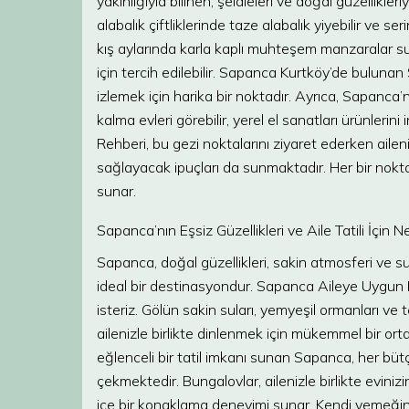
yakınlığıyla bilinen, şelaleleri ve doğal güzellikle
alabalık çiftliklerinde taze alabalık yiyebilir ve se
kış aylarında karla kaplı muhteşem manzaralar sun
için tercih edilebilir. Sapanca Kurtköy’de bulun
izlemek için harika bir noktadır. Ayrıca, Sapanc
kalma evleri görebilir, yerel el sanatları ürünleri
Rehberi, bu gezi noktalarını ziyaret ederken aileniz
sağlayacak ipuçları da sunmaktadır. Her bir nokta, a
sunar.
Sapanca’nın Eşsiz Güzellikleri ve Aile Tatili İçin
Sapanca, doğal güzellikleri, sakin atmosferi ve sund
ideal bir destinasyondur. Sapanca Aileye Uygun B
isteriz. Gölün sakin suları, yemyeşil ormanları v
ailenizle birlikte dinlenmek için mükemmel bir orta
eğlenceli bir tatil imkanı sunan Sapanca, her b
çekmektedir. Bungalovlar, ailenizle birlikte eviniz
içe bir konaklama deneyimi sunar. Kendi yemeğiniz