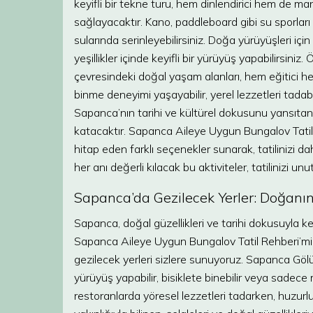
keyifli bir tekne turu, hem dinlendirici hem de ma
sağlayacaktır. Kano, paddleboard gibi su sporları i
sularında serinleyebilirsiniz. Doğa yürüyüşleri için
yeşillikler içinde keyifli bir yürüyüş yapabilirsiniz.
çevresindeki doğal yaşam alanları, hem eğitici hem
binme deneyimi yaşayabilir, yerel lezzetleri tadabi
Sapanca’nın tarihi ve kültürel dokusunu yansıtan y
katacaktır. Sapanca Aileye Uygun Bungalov Tatil R
hitap eden farklı seçenekler sunarak, tatilinizi da
her anı değerli kılacak bu aktiviteler, tatilinizi unu
Sapanca’da Gezilecek Yerler: Doğanın
Sapanca, doğal güzellikleri ve tarihi dokusuyla ke
Sapanca Aileye Uygun Bungalov Tatil Rehberi’mizle,
gezilecek yerleri sizlere sunuyoruz. Sapanca Gölü,
yürüyüş yapabilir, bisiklete binebilir veya sadece 
restoranlarda yöresel lezzetleri tadarken, huzurl