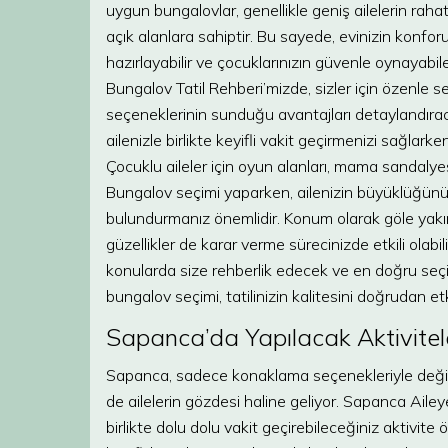
uygun bungalovlar, genellikle geniş ailelerin rah
açık alanlara sahiptir. Bu sayede, evinizin konfor
hazırlayabilir ve çocuklarınızın güvenle oynayabil
Bungalov Tatil Rehberi’mizde, sizler için özenle 
seçeneklerinin sunduğu avantajları detaylandırac
ailenizle birlikte keyifli vakit geçirmenizi sağlark
Çocuklu aileler için oyun alanları, mama sandalye
Bungalov seçimi yaparken, ailenizin büyüklüğünü, 
bulundurmanız önemlidir. Konum olarak göle yakın
güzellikler de karar verme sürecinizde etkili olab
konularda size rehberlik edecek ve en doğru seç
bungalov seçimi, tatilinizin kalitesini doğrudan etk
Sapanca’da Yapılacak Aktivitele
Sapanca, sadece konaklama seçenekleriyle değil, 
de ailelerin gözdesi haline geliyor. Sapanca Ail
birlikte dolu dolu vakit geçirebileceğiniz aktivite