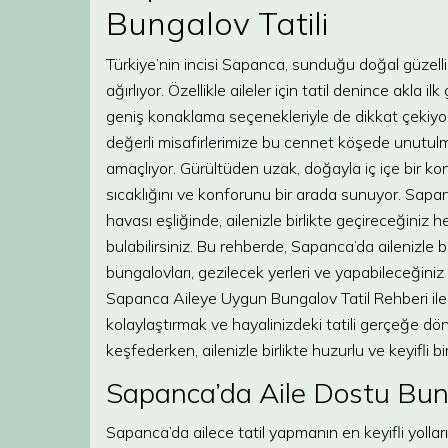
Bungalov Tatili
Türkiye’nin incisi Sapanca, sunduğu doğal güzellik
ağırlıyor. Özellikle aileler için tatil denince akl
geniş konaklama seçenekleriyle de dikkat çekiyo
değerli misafirlerimize bu cennet köşede unutulmaz
amaçlıyor. Gürültüden uzak, doğayla iç içe bir ko
sıcaklığını ve konforunu bir arada sunuyor. Sapa
havası eşliğinde, ailenizle birlikte geçireceğiniz 
bulabilirsiniz. Bu rehberde, Sapanca’da ailenizle b
bungalovları, gezilecek yerleri ve yapabileceğiniz 
Sapanca Aileye Uygun Bungalov Tatil Rehberi ile siz
kolaylaştırmak ve hayalinizdeki tatili gerçeğe dö
keşfederken, ailenizle birlikte huzurlu ve keyifli
Sapanca’da Aile Dostu Bung
Sapanca’da ailece tatil yapmanın en keyifli yolla