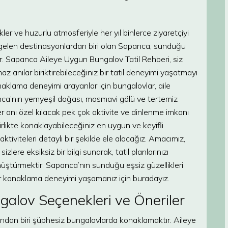
ler ve huzurlu atmosferiyle her yıl binlerce ziyaretçiyi
a ilk gelen destinasyonlardan biri olan Sapanca, sunduğu
r. Sapanca Aileye Uygun Bungalov Tatil Rehberi, siz
 anılar biriktirebileceğiniz bir tatil deneyimi yaşatmayı
naklama deneyimi arayanlar için bungalovlar, aile
nca’nın yemyeşil doğası, masmavi gölü ve tertemiz
her anı özel kılacak pek çok aktivite ve dinlenme imkanı
irlikte konaklayabileceğiniz en uygun ve keyifli
aktiviteleri detaylı bir şekilde ele alacağız. Amacımız,
lere eksiksiz bir bilgi sunarak, tatil planlarınızı
nüştürmektir. Sapanca’nın sunduğu eşsiz güzellikleri
 bir konaklama deneyimi yaşamanız için buradayız.
alov Seçenekleri ve Öneriler
rından biri şüphesiz bungalovlarda konaklamaktır. Aileye