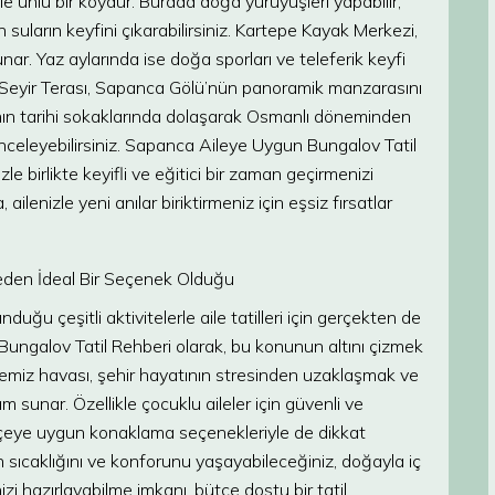
riyle ünlü bir köydür. Burada doğa yürüyüşleri yapabilir,
rin suların keyfini çıkarabilirsiniz. Kartepe Kayak Merkezi,
ar. Yaz aylarında ise doğa sporları ve teleferik keyfi
an Seyir Terası, Sapanca Gölü’nün panoramik manzarasını
a’nın tarihi sokaklarında dolaşarak Osmanlı döneminden
ni inceleyebilirsiniz. Sapanca Aileye Uygun Bungalov Tatil
le birlikte keyifli ve eğitici bir zaman geçirmenizi
ilenizle yeni anılar biriktirmeniz için eşsiz fırsatlar
 Neden İdeal Bir Seçenek Olduğu
uğu çeşitli aktivitelerle aile tatilleri için gerçekten de
ungalov Tatil Rehberi olarak, bu konunun altını çizmek
e temiz havası, şehir hayatının stresinden uzaklaşmak ve
m sunar. Özellikle çocuklu aileler için güvenli ve
ütçeye uygun konaklama seçenekleriyle de dikkat
in sıcaklığını ve konforunu yaşayabileceğiniz, doğayla iç
i hazırlayabilme imkanı, bütçe dostu bir tatil