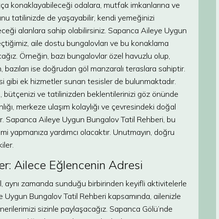
atça konaklayabileceği odalara, mutfak imkanlarına ve
unu tatilinizde de yaşayabilir, kendi yemeğinizi
eceği alanlara sahip olabilirsiniz. Sapanca Aileye Uygun
seçtiğimiz, aile dostu bungalovları ve bu konaklama
ağız. Örneğin, bazı bungalovlar özel havuzlu olup,
en, bazıları ise doğrudan göl manzaralı teraslara sahiptir.
si gibi ek hizmetler sunan tesisler de bulunmaktadır.
bütçenizi ve tatilinizden beklentilerinizi göz önünde
lığı, merkeze ulaşım kolaylığı ve çevresindeki doğal
ilir. Sapanca Aileye Uygun Bungalov Tatil Rehberi, bu
imi yapmanıza yardımcı olacaktır. Unutmayın, doğru
iler.
r: Ailece Eğlencenin Adresi
aynı zamanda sunduğu birbirinden keyifli aktivitelerle
eye Uygun Bungalov Tatil Rehberi kapsamında, ailenizle
 önerilerimizi sizinle paylaşacağız. Sapanca Gölü’nde