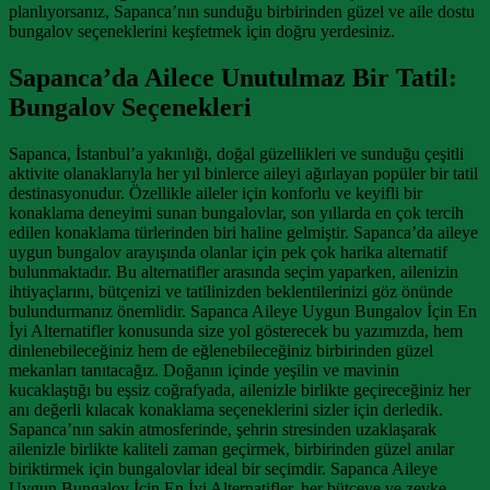
planlıyorsanız, Sapanca’nın sunduğu birbirinden güzel ve aile dostu
bungalov seçeneklerini keşfetmek için doğru yerdesiniz.
Sapanca’da Ailece Unutulmaz Bir Tatil:
Bungalov Seçenekleri
Sapanca, İstanbul’a yakınlığı, doğal güzellikleri ve sunduğu çeşitli
aktivite olanaklarıyla her yıl binlerce aileyi ağırlayan popüler bir tatil
destinasyonudur. Özellikle aileler için konforlu ve keyifli bir
konaklama deneyimi sunan bungalovlar, son yıllarda en çok tercih
edilen konaklama türlerinden biri haline gelmiştir. Sapanca’da aileye
uygun bungalov arayışında olanlar için pek çok harika alternatif
bulunmaktadır. Bu alternatifler arasında seçim yaparken, ailenizin
ihtiyaçlarını, bütçenizi ve tatilinizden beklentilerinizi göz önünde
bulundurmanız önemlidir. Sapanca Aileye Uygun Bungalov İçin En
İyi Alternatifler konusunda size yol gösterecek bu yazımızda, hem
dinlenebileceğiniz hem de eğlenebileceğiniz birbirinden güzel
mekanları tanıtacağız. Doğanın içinde yeşilin ve mavinin
kucaklaştığı bu eşsiz coğrafyada, ailenizle birlikte geçireceğiniz her
anı değerli kılacak konaklama seçeneklerini sizler için derledik.
Sapanca’nın sakin atmosferinde, şehrin stresinden uzaklaşarak
ailenizle birlikte kaliteli zaman geçirmek, birbirinden güzel anılar
biriktirmek için bungalovlar ideal bir seçimdir. Sapanca Aileye
Uygun Bungalov İçin En İyi Alternatifler, her bütçeye ve zevke