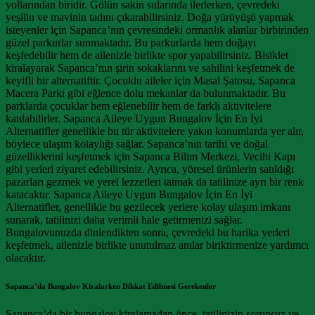
yollarından biridir. Gölün sakin sularında ilerlerken, çevredeki
yeşilin ve mavinin tadını çıkarabilirsiniz. Doğa yürüyüşü yapmak
isteyenler için Sapanca’nın çevresindeki ormanlık alanlar birbirinden
güzel parkurlar sunmaktadır. Bu parkurlarda hem doğayı
keşfedebilir hem de ailenizle birlikte spor yapabilirsiniz. Bisiklet
kiralayarak Sapanca’nın şirin sokaklarını ve sahilini keşfetmek de
keyifli bir alternatiftir. Çocuklu aileler için Masal Şatosu, Sapanca
Macera Parkı gibi eğlence dolu mekanlar da bulunmaktadır. Bu
parklarda çocuklar hem eğlenebilir hem de farklı aktivitelere
katılabilirler. Sapanca Aileye Uygun Bungalov İçin En İyi
Alternatifler genellikle bu tür aktivitelere yakın konumlarda yer alır,
böylece ulaşım kolaylığı sağlar. Sapanca’nın tarihi ve doğal
güzelliklerini keşfetmek için Sapanca Bilim Merkezi, Vecihi Kapı
gibi yerleri ziyaret edebilirsiniz. Ayrıca, yöresel ürünlerin satıldığı
pazarları gezmek ve yerel lezzetleri tatmak da tatilinize ayrı bir renk
katacaktır. Sapanca Aileye Uygun Bungalov İçin En İyi
Alternatifler, genellikle bu gezilecek yerlere kolay ulaşım imkanı
sunarak, tatilinizi daha verimli hale getirmenizi sağlar.
Bungalovunuzda dinlendikten sonra, çevredeki bu harika yerleri
keşfetmek, ailenizle birlikte unutulmaz anılar biriktirmenize yardımcı
olacaktır.
Sapanca’da Bungalov Kiralarken Dikkat Edilmesi Gerekenler
Sapanca’da bir bungalov kiralamadan önce, tatilinizin sorunsuz ve