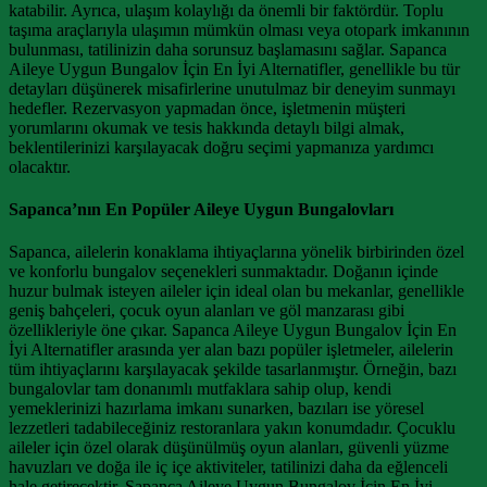
katabilir. Ayrıca, ulaşım kolaylığı da önemli bir faktördür. Toplu
taşıma araçlarıyla ulaşımın mümkün olması veya otopark imkanının
bulunması, tatilinizin daha sorunsuz başlamasını sağlar. Sapanca
Aileye Uygun Bungalov İçin En İyi Alternatifler, genellikle bu tür
detayları düşünerek misafirlerine unutulmaz bir deneyim sunmayı
hedefler. Rezervasyon yapmadan önce, işletmenin müşteri
yorumlarını okumak ve tesis hakkında detaylı bilgi almak,
beklentilerinizi karşılayacak doğru seçimi yapmanıza yardımcı
olacaktır.
Sapanca’nın En Popüler Aileye Uygun Bungalovları
Sapanca, ailelerin konaklama ihtiyaçlarına yönelik birbirinden özel
ve konforlu bungalov seçenekleri sunmaktadır. Doğanın içinde
huzur bulmak isteyen aileler için ideal olan bu mekanlar, genellikle
geniş bahçeleri, çocuk oyun alanları ve göl manzarası gibi
özellikleriyle öne çıkar. Sapanca Aileye Uygun Bungalov İçin En
İyi Alternatifler arasında yer alan bazı popüler işletmeler, ailelerin
tüm ihtiyaçlarını karşılayacak şekilde tasarlanmıştır. Örneğin, bazı
bungalovlar tam donanımlı mutfaklara sahip olup, kendi
yemeklerinizi hazırlama imkanı sunarken, bazıları ise yöresel
lezzetleri tadabileceğiniz restoranlara yakın konumdadır. Çocuklu
aileler için özel olarak düşünülmüş oyun alanları, güvenli yüzme
havuzları ve doğa ile iç içe aktiviteler, tatilinizi daha da eğlenceli
hale getirecektir. Sapanca Aileye Uygun Bungalov İçin En İyi