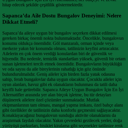
hitap edecek şekilde çeşitlilik göstermektedir.
Sapanca’da Aile Dostu Bungalov Deneyimi: Nelere
Dikkat Etmeli?
Sapanca’da aileye uygun bir bungalov seçerken dikkat edilmesi
gereken birkaç önemli nokta bulunmaktadır. Öncelikle, bungalovun
konumu oldukça önemlidir. Göl manzaralı, orman içinde veya
merkeze yakın bir konumda olması, tatilinizin keyfini artıracaktır.
Ailelerin en çok önem verdiği konulardan biri de güvenlik ve
hijyendir. Bu nedenle, temizlik standartları yüksek, güvenli bir ortam
sunan işletmeleri tercih etmek önemlidir. Bungalovların büyüklüğü
ve oda sayısı da aile bireylerinin rahatlığı için göz önünde
bulundurulmalıdır. Geniş aileler için birden fazla yatak odasına
sahip, ferah bungalovlar daha uygun olacaktır. Çocuklu aileler için
oyun alanları, havuz gibi ek olanakların bulunması da tatili daha
keyifli hale getirebilir. Sapanca Aileye Uygun Bungalov İçin En İyi
Alternatifler arasında yer alan birçok işletme, bu tür detayları
düşünerek ailelere özel çözümler sunmaktadır. Mutfak
ekipmanlarının tam olması, mangal yapma imkanı, özel bahçe alanı
gibi özellikler de tatilinizin daha konforlu geçmesini sağlayacaktır.
Konaklayacağınız bungalovun sunduğu aktivite olanaklarını da
araştırmak faydalı olacaktır. Yakın çevredeki gezilecek yerler, doğa
yürüyüşü parkurları, bisiklet kiralama gibi seçenekler tatilinize renk