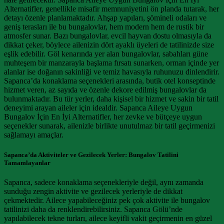
Alternatifler, genellikle misafir memnuniyetini ön planda tutarak, her
detayı özenle planlamaktadır. Ahşap yapıları, şömineli odaları ve
geniş terasları ile bu bungalovlar, hem modern hem de rustik bir
atmosfer sunar. Bazı bungalovlar, evcil hayvan dostu olmasıyla da
dikkat çeker, böylece ailenizin dört ayaklı üyeleri de tatilinizde size
eşlik edebilir. Göl kenarında yer alan bungalovlar, sabahları güne
muhteşem bir manzarayla başlama fırsatı sunarken, orman içinde yer
alanlar ise doğanın sakinliği ve temiz havasıyla ruhunuzu dinlendirir.
Sapanca’da konaklama seçenekleri arasında, butik otel konseptinde
hizmet veren, az sayıda ve özenle dekore edilmiş bungalovlar da
bulunmaktadır. Bu tür yerler, daha kişisel bir hizmet ve sakin bir tatil
deneyimi arayan aileler için idealdir. Sapanca Aileye Uygun
Bungalov İçin En İyi Alternatifler, her zevke ve bütçeye uygun
seçenekler sunarak, ailenizle birlikte unutulmaz bir tatil geçirmenizi
sağlamayı amaçlar.
Sapanca’da Aktiviteler ve Gezilecek Yerler: Bungalov Tatilini
Tamamlayanlar
Sapanca, sadece konaklama seçenekleriyle değil, aynı zamanda
sunduğu zengin aktivite ve gezilecek yerleriyle de dikkat
çekmektedir. Ailece yapabileceğiniz pek çok aktivite ile bungalov
tatilinizi daha da renklendirebilirsiniz. Sapanca Gölü’nde
yapılabilecek tekne turları, ailece keyifli vakit geçirmenin en güzel