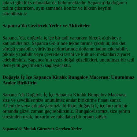
jakuzi gibi lüks olanaklar da bulunmaktadır. Sapanca’da doğanın
tadını çıkarırken, aynı zamanda konfor ve lüksün keyfini
sürebilirsiniz.
Sapanca’da Gezilecek Yerler ve Aktiviteler
Sapanca’da, doğayla iç içe bir tatil yaparken birçok aktiviteye
katılabilirsiniz. Sapanca Gölü’nde tekne turuna çıkabilir, bisiklet
sürüşü yapabilir, yürüyüş parkurlarında doğanın tadını çıkarabilir,
piknik yapabilir veya çevredeki tarihi ve kültürel mekanları ziyaret
edebilirsiniz. Sapanca’nın eşsiz doğal güzellikleri, unutulmaz bir tatil
deneyimi geçirmenizi sağlayacaktır.
Doğayla İç İçe Sapanca Kiralık Bungalov Macerası: Unutulmaz
Anılar Biriktirin
Sapanca’da Doğayla İç İçe Sapanca Kiralık Bungalov Macerası,
size ve sevdiklerinize unutulmaz anılar biriktirme fırsatı sunar.
Ailenizle veya arkadaşlarınızla birlikte, doğayla iç içe huzurlu bir
ortamda güzel zaman geçirebilirsiniz. Bungalovlarımız, size şehrin
stresinden uzak, huzurlu ve rahatlatıcı bir ortam sağlar.
Sapanca’da Mutlak Görmeniz Gereken Yerler