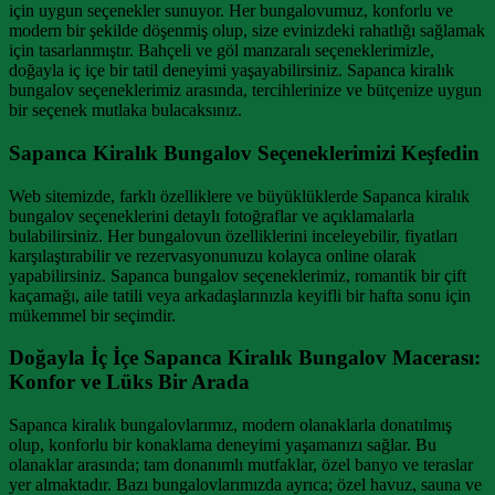
için uygun seçenekler sunuyor. Her bungalovumuz, konforlu ve
modern bir şekilde döşenmiş olup, size evinizdeki rahatlığı sağlamak
için tasarlanmıştır. Bahçeli ve göl manzaralı seçeneklerimizle,
doğayla iç içe bir tatil deneyimi yaşayabilirsiniz. Sapanca kiralık
bungalov seçeneklerimiz arasında, tercihlerinize ve bütçenize uygun
bir seçenek mutlaka bulacaksınız.
Sapanca Kiralık Bungalov Seçeneklerimizi Keşfedin
Web sitemizde, farklı özelliklere ve büyüklüklerde Sapanca kiralık
bungalov seçeneklerini detaylı fotoğraflar ve açıklamalarla
bulabilirsiniz. Her bungalovun özelliklerini inceleyebilir, fiyatları
karşılaştırabilir ve rezervasyonunuzu kolayca online olarak
yapabilirsiniz. Sapanca bungalov seçeneklerimiz, romantik bir çift
kaçamağı, aile tatili veya arkadaşlarınızla keyifli bir hafta sonu için
mükemmel bir seçimdir.
Doğayla İç İçe Sapanca Kiralık Bungalov Macerası:
Konfor ve Lüks Bir Arada
Sapanca kiralık bungalovlarımız, modern olanaklarla donatılmış
olup, konforlu bir konaklama deneyimi yaşamanızı sağlar. Bu
olanaklar arasında; tam donanımlı mutfaklar, özel banyo ve teraslar
yer almaktadır. Bazı bungalovlarımızda ayrıca; özel havuz, sauna ve