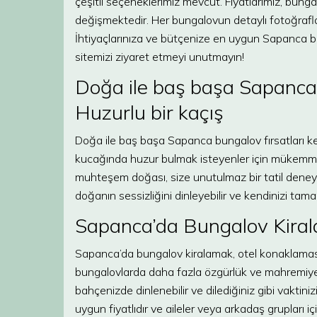
çeşitli seçeneklerimiz mevcut. Fiyatlarımız, bun
değişmektedir. Her bungalovun detaylı fotoğrafları,
İhtiyaçlarınıza ve bütçenize en uygun Sapanca bun
sitemizi ziyaret etmeyi unutmayın!
Doğa ile baş başa Sapanca b
Huzurlu bir kaçış
Doğa ile baş başa Sapanca bungalov fırsatları ke
kucağında huzur bulmak isteyenler için mükemmel
muhteşem doğası, size unutulmaz bir tatil deneyi
doğanın sessizliğini dinleyebilir ve kendinizi tama
Sapanca’da Bungalov Kiral
Sapanca’da bungalov kiralamak, otel konaklaması
bungalovlarda daha fazla özgürlük ve mahremiyet
bahçenizde dinlenebilir ve dilediğiniz gibi vaktiniz
uygun fiyatlıdır ve aileler veya arkadaş grupları 