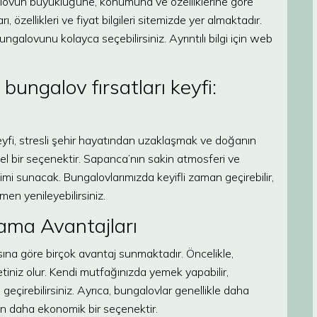
galovun büyüklüğüne, konumuna ve özelliklerine göre
 özellikleri ve fiyat bilgileri sitemizde yer almaktadır.
galovunu kolayca seçebilirsiniz. Ayrıntılı bilgi için web
ungalov fırsatları keyfi:
yfi, stresli şehir hayatından uzaklaşmak ve doğanın
 bir seçenektir. Sapanca’nın sakin atmosferi ve
mi sunacak. Bungalovlarımızda keyifli zaman geçirebilir,
men yenileyebilirsiniz.
ama Avantajları
na göre birçok avantaj sunmaktadır. Öncelikle,
iniz olur. Kendi mutfağınızda yemek yapabilir,
i geçirebilirsiniz. Ayrıca, bungalovlar genellikle daha
için daha ekonomik bir seçenektir.