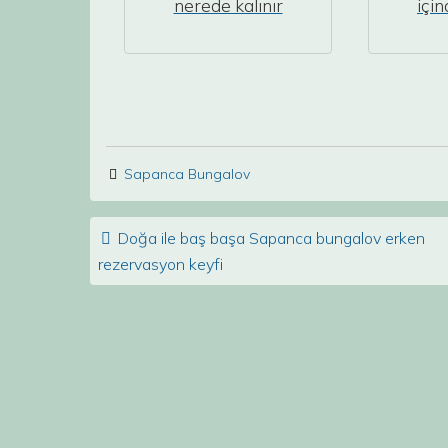
nerede kalınır
içi
Sapanca Bungalov
Post navigation
Doğa ile baş başa Sapanca bungalov erken
rezervasyon keyfi