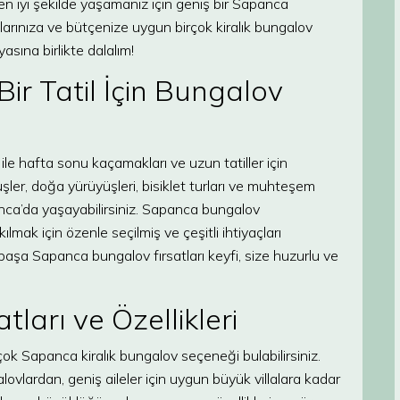
mi en iyi şekilde yaşamanız için geniş bir Sapanca
arınıza ve bütçenize uygun birçok kiralık bungalov
asına birlikte dalalım!
ir Tatil İçin Bungalov
 ile hafta sonu kaçamakları ve uzun tatiller için
er, doğa yürüyüşleri, bisiklet turları ve muhteşem
ca’da yaşayabilirsiniz. Sapanca bungalov
mak için özenle seçilmiş ve çeşitli ihtiyaçları
 başa Sapanca bungalov fırsatları keyfi, size huzurlu ve
arı ve Özellikleri
rçok Sapanca kiralık bungalov seçeneği bulabilirsiniz.
ovlardan, geniş aileler için uygun büyük villalara kadar