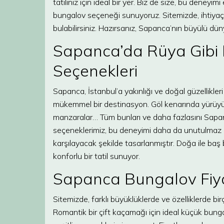
tatiliniz için ideal bir yer. Biz de size, bu deneyi
bungalov seçeneği sunuyoruz. Sitemizde, ihtiyaçl
bulabilirsiniz. Hazırsanız, Sapanca’nın büyülü düny
Sapanca’da Rüya Gibi B
Seçenekleri
Sapanca, İstanbul’a yakınlığı ve doğal güzellikleri
mükemmel bir destinasyon. Göl kenarında yürüyüşl
manzaralar… Tüm bunları ve daha fazlasını Sapan
seçeneklerimiz, bu deneyimi daha da unutulmaz kıl
karşılayacak şekilde tasarlanmıştır. Doğa ile baş
konforlu bir tatil sunuyor.
Sapanca Bungalov Fiyatl
Sitemizde, farklı büyüklüklerde ve özelliklerde bi
Romantik bir çift kaçamağı için ideal küçük bungal